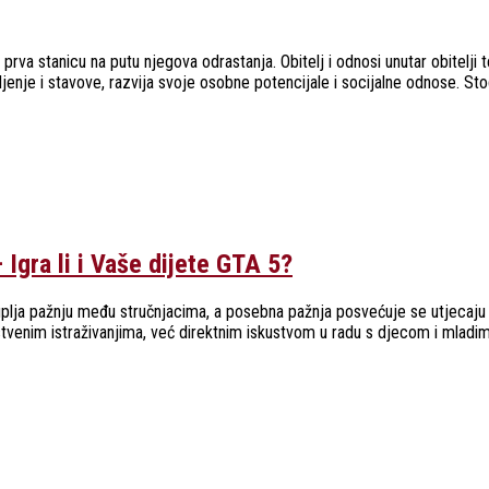
i prva stanicu na putu njegova odrastanja. Obitelj i odnosi unutar obitelj
jenje i stavove, razvija svoje osobne potencijale i socijalne odnose. Stog
ra li i Vaše dijete GTA 5?
plja pažnju među stručnjacima, a posebna pažnja posvećuje se utjecaju nas
enim istraživanjima, već direktnim iskustvom u radu s djecom i mladim