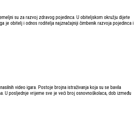
i temeljni su za razvoj zdravog pojedinca. U obiteljskom okružju dijete
a je obitelj i odnos roditelja najznačajniji čimbenik razvoja pojedinca i
ilnih video igara. Postoje brojna istraživanja koja su se bavila
a. U posljednje vrijeme sve je veći broj osnovnoškolaca, dob između