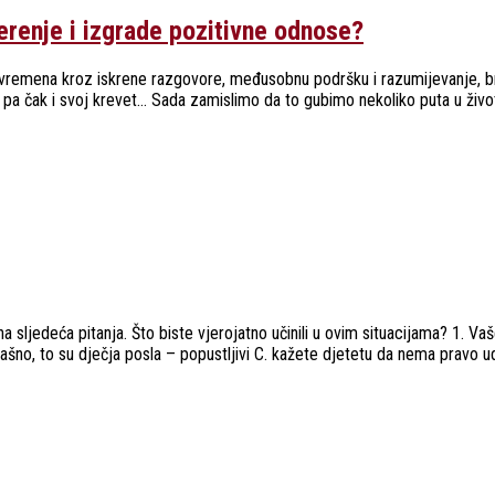
erenje i izgrade pozitivne odnose?
m vremena kroz iskrene razgovore, međusobnu podršku i razumijevanje, b
račke pa čak i svoj krevet… Sada zamislimo da to gubimo nekoliko puta u ž
 na sljedeća pitanja. Što biste vjerojatno učinili u ovim situacijama? 1. V
rašno, to su dječja posla – popustljivi C. kažete djetetu da nema pravo udar