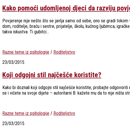
Kako pomoći udomljenoj djeci da razviju povj
Povjerenje nije nešto što se javlja samo od sebe, ono se gradi toko
dom, roditelje, braću i sestre, prijatelje, školu, kućnog ljubimca, ig
takva iskustva. Ti gubitci...
Razne teme iz psihologije
/
Roditeljstvo
23/03/2015
Koji odgojni stil najčešće koristite?
Kako bi doznali koji odgojni stil najčešće koristite, probajte odgovoriti
se i vičete na svoje dijete – autoritarni B. kažete mu da to nije ništa st
Razne teme iz psihologije
/
Roditeljstvo
23/03/2015