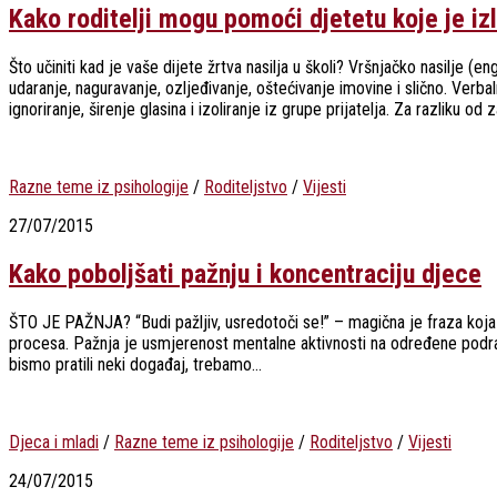
Kako roditelji mogu pomoći djetetu koje je iz
Što učiniti kad je vaše dijete žrtva nasilja u školi? Vršnjačko nasilje 
udaranje, naguravanje, ozljeđivanje, oštećivanje imovine i slično. Verba
ignoriranje, širenje glasina i izoliranje iz grupe prijatelja. Za razliku od z
Razne teme iz psihologije
/
Roditeljstvo
/
Vijesti
27/07/2015
Kako poboljšati pažnju i koncentraciju djece
ŠTO JE PAŽNJA? “Budi pažljiv, usredotoči se!” – magična je fraza koja n
procesa. Pažnja je usmjerenost mentalne aktivnosti na određene podraža
bismo pratili neki događaj, trebamo...
Djeca i mladi
/
Razne teme iz psihologije
/
Roditeljstvo
/
Vijesti
24/07/2015