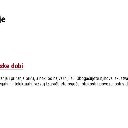
je
lske dobi
čitanja i pričanja priča, a neki od najvažniji su: Obogaćujete njihova iskust
jalni i intelektualni razvoj Izgrađujete osjećaj bliskosti i povezanosti s