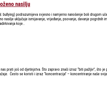
loženo nasilju
(engl. bullying) podrazumijeva svjesno i namjerno nanošenje boli drugom uče
lno nasilje uključuje ismijavanje, vrijeđanje, psovanje, davanje pogrdnih i
adirkivanja koje...
as prati još od djetinjstva. Što zapravo znači izraz “biti pažljiv”, što j
je. Često se koristi i izraz “koncentracija” – koncentriranje naše svij