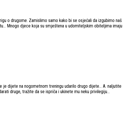
rigu o drugome. Zamislimo samo kako bi se osjećali da izgubimo naš
ivotu… Mnogo djece koja su smještena u udomiteljskim obiteljima imaju
aše je dijete na nogometnom treningu udarilo drugo dijete… A. naljutite
ati druge, tražite da se ispriča i ukinete mu neku privilegiju...