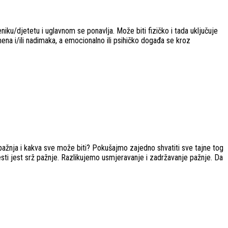
niku/djetetu i uglavnom se ponavlja. Može biti fizičko i tada uključuje
mena i/ili nadimaka, a emocionalno ili psihičko događa se kroz
e pažnja i kakva sve može biti? Pokušajmo zajedno shvatiti sve tajne tog
esti jest srž pažnje. Razlikujemo usmjeravanje i zadržavanje pažnje. Da