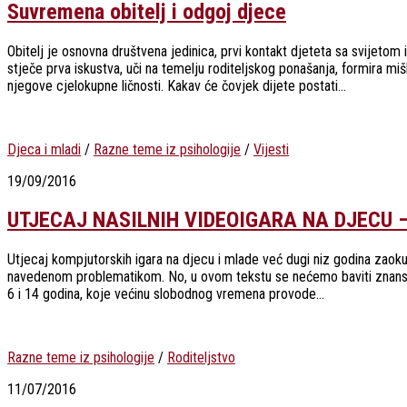
Suvremena obitelj i odgoj djece
Obitelj je osnovna društvena jedinica, prvi kontakt djeteta sa svijetom 
stječe prva iskustva, uči na temelju roditeljskog ponašanja, formira mišl
njegove cjelokupne ličnosti. Kakav će čovjek dijete postati...
Djeca i mladi
/
Razne teme iz psihologije
/
Vijesti
19/09/2016
UTJECAJ NASILNIH VIDEOIGARA NA DJECU – Ig
Utjecaj kompjutorskih igara na djecu i mlade već dugi niz godina zaoku
navedenom problematikom. No, u ovom tekstu se nećemo baviti znanstv
6 i 14 godina, koje većinu slobodnog vremena provode...
Razne teme iz psihologije
/
Roditeljstvo
11/07/2016