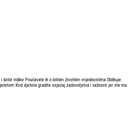
va i širite vidike Poučavate ih o bitnim životnim vrijednostima Oblikuje
 djetetom Kod djeteta gradite osjećaj zadovoljstva i važnosti jer ste mu