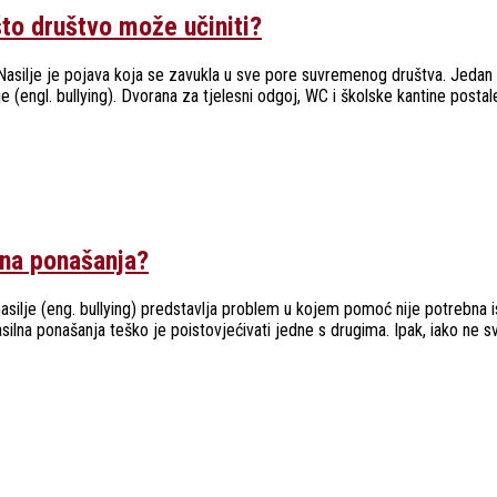
što društvo može učiniti?
 Nasilje je pojava koja se zavukla u sve pore suvremenog društva. Jedan 
e (engl. bullying). Dvorana za tjelesni odgoj, WC i školske kantine postale
ilna ponašanja?
asilje (eng. bullying) predstavlja problem u kojem pomoć nije potrebna isk
asilna ponašanja teško je poistovjećivati jedne s drugima. Ipak, iako ne s