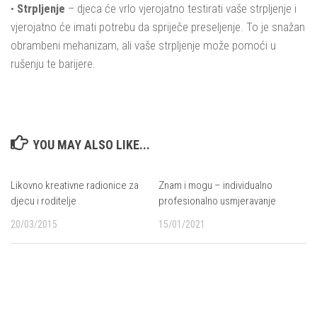
•
Strpljenje
– djeca će vrlo vjerojatno testirati vaše strpljenje i
vjerojatno će imati potrebu da spriječe preseljenje. To je snažan
obrambeni mehanizam, ali vaše strpljenje može pomoći u
rušenju te barijere.
YOU MAY ALSO LIKE...
Likovno kreativne radionice za
Znam i mogu – individualno
djecu i roditelje
profesionalno usmjeravanje
20/03/2015
15/01/2021