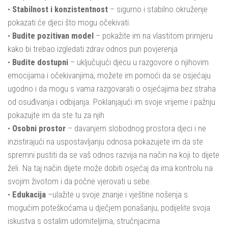
•
Stabilnost i konzistentnost
– sigurno i stabilno okruženje
pokazati će djeci što mogu očekivati.
•
Budite pozitivan model
– pokažite im na vlastitom primjeru
kako bi trebao izgledati zdrav odnos pun povjerenja
•
Budite dostupni
– uključujući djecu u razgovore o njihovim
emocijama i očekivanjima, možete im pomoći da se osjećaju
ugodno i da mogu s vama razgovarati o osjećajima bez straha
od osuđivanja i odbijanja. Poklanjajući im svoje vrijeme i pažnju
pokazujte im da ste tu za njih
•
Osobni prostor
– davanjem slobodnog prostora djeci i ne
inzistirajući na uspostavljanju odnosa pokazujete im da ste
spremni pustiti da se vaš odnos razvija na način na koji to dijete
želi. Na taj način dijete može dobiti osjećaj da ima kontrolu na
svojim životom i da počne vjerovati u sebe.
•
Edukacija
–ulažite u svoje znanje i vještine nošenja s
mogućim poteškoćama u dječjem ponašanju, podijelite svoja
iskustva s ostalim udomiteljima, stručnjacima