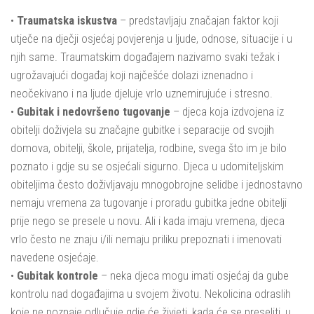
•
Traumatska iskustva
– predstavljaju značajan faktor koji
utječe na dječji osjećaj povjerenja u ljude, odnose, situacije i u
njih same. Traumatskim događajem nazivamo svaki težak i
ugrožavajući događaj koji najčešće dolazi iznenadno i
neočekivano i na ljude djeluje vrlo uznemirujuće i stresno.
•
Gubitak i nedovršeno tugovanje
– djeca koja izdvojena iz
obitelji doživjela su značajne gubitke i separacije od svojih
domova, obitelji, škole, prijatelja, rodbine, svega što im je bilo
poznato i gdje su se osjećali sigurno. Djeca u udomiteljskim
obiteljima često doživljavaju mnogobrojne selidbe i jednostavno
nemaju vremena za tugovanje i proradu gubitka jedne obitelji
prije nego se presele u novu. Ali i kada imaju vremena, djeca
vrlo često ne znaju i/ili nemaju priliku prepoznati i imenovati
navedene osjećaje.
•
Gubitak kontrole
– neka djeca mogu imati osjećaj da gube
kontrolu nad događajima u svojem životu. Nekolicina odraslih
koje ne poznaje odlučuje gdje će živjeti, kada će se preseliti, u