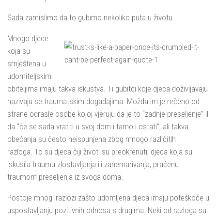
Sada zamislimo da to gubimo nekoliko puta u životu…
Mnogo djece
koja su
smještena u
udomiteljskim
obiteljima imaju takva iskustva. Ti gubitci koje djeca doživljavaju
nazivaju se traumatskim događajima. Možda im je rečeno od
strane odrasle osobe kojoj vjeruju da je to “zadnje preseljenje” ili
da “će se sada vratiti u svoj dom i tamo i ostati”, ali takva
obećanja su često neispunjena zbog mnogo različitih
razloga. To su djeca čiji životi su preokrenuti, djeca koja su
iskusila traumu zlostavljanja ili zanemarivanja, praćenu
traumom preseljenja iz svoga doma.
Postoje mnogi razlozi zašto udomljena djeca imaju poteškoće u
uspostavljanju pozitivnih odnosa s drugima. Neki od razloga su: