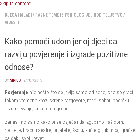
Skip to content
DJECA I MLADI
/
RAZNE TEME IZ PSIHOLOGIJE
/
RODITELJSTVO
/
VIJESTI
Kako pomoći udomljenoj djeci da
razviju povjerenje i izgrade pozitivne
odnose?
BY
SIRIUS
·
24/07/2015
Povjerenje
nije nešto što se javlja samo od sebe, ono se gradi
tokom vremena kroz iskrene razgovore, međusobnu podršku i
razumijevanje, brigu o drugome.
Zamislimo samo kako bi se osjećali da izgubimo naš dom,
roditelje, braću i sestre, prijatelje, školu, kućnog ljubimca, igračke
pa čak i svoj krevet…