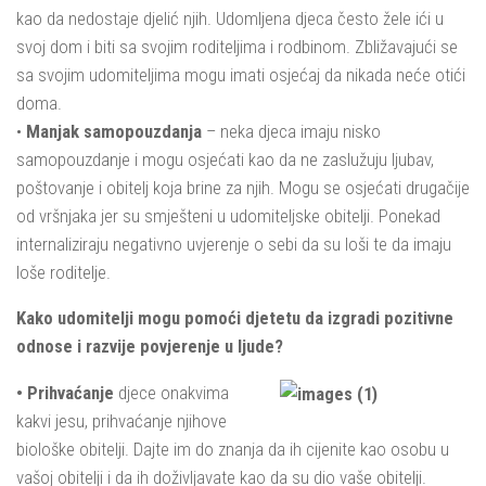
kao da nedostaje djelić njih. Udomljena djeca često žele ići u
svoj dom i biti sa svojim roditeljima i rodbinom. Zbližavajući se
sa svojim udomiteljima mogu imati osjećaj da nikada neće otići
doma.
•
Manjak samopouzdanja
– neka djeca imaju nisko
samopouzdanje i mogu osjećati kao da ne zaslužuju ljubav,
poštovanje i obitelj koja brine za njih. Mogu se osjećati drugačije
od vršnjaka jer su smješteni u udomiteljske obitelji. Ponekad
internaliziraju negativno uvjerenje o sebi da su loši te da imaju
loše roditelje.
Kako udomitelji mogu pomoći djetetu da izgradi pozitivne
odnose i razvije povjerenje u ljude?
• Prihvaćanje
djece onakvima
kakvi jesu, prihvaćanje njihove
biološke obitelji. Dajte im do znanja da ih cijenite kao osobu u
vašoj obitelji i da ih doživljavate kao da su dio vaše obitelji.