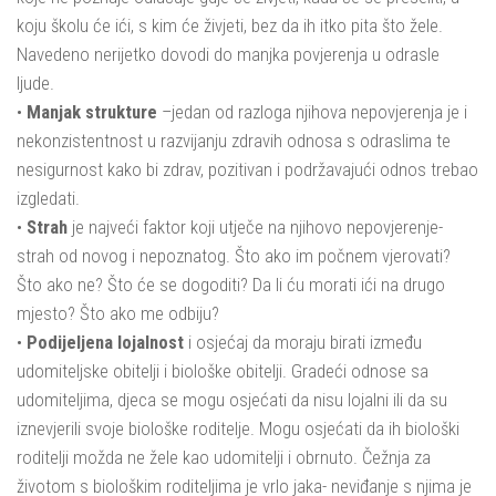
koju školu će ići, s kim će živjeti, bez da ih itko pita što žele.
Navedeno nerijetko dovodi do manjka povjerenja u odrasle
ljude.
•
Manjak strukture
–jedan od razloga njihova nepovjerenja je i
nekonzistentnost u razvijanju zdravih odnosa s odraslima te
nesigurnost kako bi zdrav, pozitivan i podržavajući odnos trebao
izgledati.
•
Strah
je najveći faktor koji utječe na njihovo nepovjerenje-
strah od novog i nepoznatog. Što ako im počnem vjerovati?
Što ako ne? Što će se dogoditi? Da li ću morati ići na drugo
mjesto? Što ako me odbiju?
•
Podijeljena lojalnost
i osjećaj da moraju birati između
udomiteljske obitelji i biološke obitelji. Gradeći odnose sa
udomiteljima, djeca se mogu osjećati da nisu lojalni ili da su
iznevjerili svoje biološke roditelje. Mogu osjećati da ih biološki
roditelji možda ne žele kao udomitelji i obrnuto. Čežnja za
životom s biološkim roditeljima je vrlo jaka- neviđanje s njima je