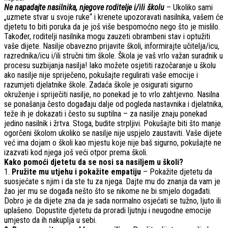
Ne napadajte nasilnika, njegove roditelje i/ili školu
– Ukoliko sami
„uzmete stvar u svoje ruke“ i krenete upozoravati nasilnika, vašem će
djetetu to biti poruka da je još više bespomoćno nego što je mislilo.
Također, roditelji nasilnika mogu zauzeti obrambeni stav i optužiti
vaše dijete. Nasilje obavezno prijavite školi, informirajte učitelja/icu,
razrednika/icu i/ili stručni tim škole. Škola je vaš vrlo važan suradnik u
procesu suzbijanja nasilja! Iako možete osjetiti razočaranje u školu
ako nasilje nije spriječeno, pokušajte regulirati vaše emocije i
razumjeti djelatnike škole. Zadaća škole je osigurati sigurno
okruženje i spriječiti nasilje, no ponekad je to vrlo zahtjevno. Nasilna
se ponašanja često događaju dalje od pogleda nastavnika i djelatnika,
teže ih je dokazati i često su suptilna – za nasilje znaju ponekad
jedino nasilnik i žrtva. Stoga, budite strpljivi. Pokušajte biti što manje
ogorčeni školom ukoliko se nasilje nije uspjelo zaustaviti. Vaše dijete
već ima dojam o školi kao mjestu koje nije baš sigurno, pokušajte ne
izazvati kod njega još veći otpor prema školi.
Kako pomoći djetetu da se nosi sa nasiljem u školi?
1.
Pružite mu utjehu i pokažite empatiju
– Pokažite djetetu da
suosjećate s njim i da ste tu za njega. Dajte mu do znanja da vam je
žao jer mu se događa nešto što se nikome ne bi smjelo događati.
Dobro je da dijete zna da je sada normalno osjećati se tužno, ljuto ili
uplašeno. Dopustite djetetu da proradi ljutnju i neugodne emocije
umjesto da ih nakuplja u sebi.