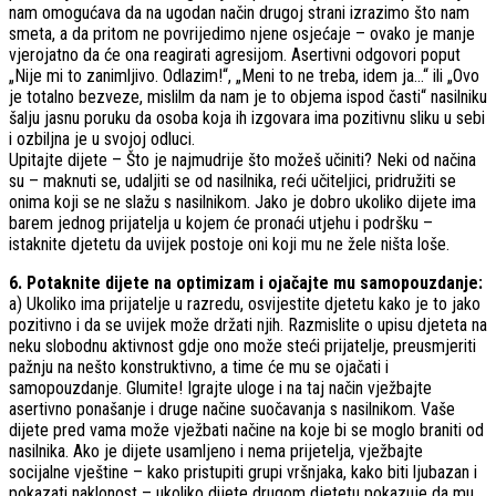
nam omogućava da na ugodan način drugoj strani izrazimo što nam
smeta, a da pritom ne povrijedimo njene osjećaje – ovako je manje
vjerojatno da će ona reagirati agresijom. Asertivni odgovori poput
„Nije mi to zanimljivo. Odlazim!“, „Meni to ne treba, idem ja…“ ili „Ovo
je totalno bezveze, mislilm da nam je to objema ispod časti“ nasilniku
šalju jasnu poruku da osoba koja ih izgovara ima pozitivnu sliku u sebi
i ozbiljna je u svojoj odluci.
Upitajte dijete – Što je najmudrije što možeš učiniti? Neki od načina
su – maknuti se, udaljiti se od nasilnika, reći učiteljici, pridružiti se
onima koji se ne slažu s nasilnikom. Jako je dobro ukoliko dijete ima
barem jednog prijatelja u kojem će pronaći utjehu i podršku –
istaknite djetetu da uvijek postoje oni koji mu ne žele ništa loše.
6. Potaknite dijete na optimizam i ojačajte mu samopouzdanje:
a) Ukoliko ima prijatelje u razredu, osvijestite djetetu kako je to jako
pozitivno i da se uvijek može držati njih. Razmislite o upisu djeteta na
neku slobodnu aktivnost gdje ono može steći prijatelje, preusmjeriti
pažnju na nešto konstruktivno, a time će mu se ojačati i
samopouzdanje. Glumite! Igrajte uloge i na taj način vježbajte
asertivno ponašanje i druge načine suočavanja s nasilnikom. Vaše
dijete pred vama može vježbati načine na koje bi se moglo braniti od
nasilnika. Ako je dijete usamljeno i nema prijetelja, vježbajte
socijalne vještine – kako pristupiti grupi vršnjaka, kako biti ljubazan i
pokazati naklonost – ukoliko dijete drugom djetetu pokazuje da mu