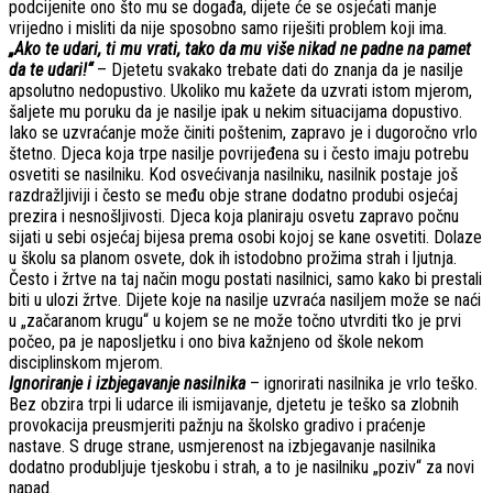
podcijenite ono što mu se događa, dijete će se osjećati manje
vrijedno i misliti da nije sposobno samo riješiti problem koji ima.
„Ako te udari, ti mu vrati, tako da mu više nikad ne padne na pamet
da te udari!“
– Djetetu svakako trebate dati do znanja da je nasilje
apsolutno nedopustivo. Ukoliko mu kažete da uzvrati istom mjerom,
šaljete mu poruku da je nasilje ipak u nekim situacijama dopustivo.
Iako se uzvraćanje može činiti poštenim, zapravo je i dugoročno vrlo
štetno. Djeca koja trpe nasilje povrijeđena su i često imaju potrebu
osvetiti se nasilniku. Kod osvećivanja nasilniku, nasilnik postaje još
razdražljiviji i često se među obje strane dodatno produbi osjećaj
prezira i nesnošljivosti. Djeca koja planiraju osvetu zapravo počnu
sijati u sebi osjećaj bijesa prema osobi kojoj se kane osvetiti. Dolaze
u školu sa planom osvete, dok ih istodobno prožima strah i ljutnja.
Često i žrtve na taj način mogu postati nasilnici, samo kako bi prestali
biti u ulozi žrtve. Dijete koje na nasilje uzvraća nasiljem može se naći
u „začaranom krugu“ u kojem se ne može točno utvrditi tko je prvi
počeo, pa je naposljetku i ono biva kažnjeno od škole nekom
disciplinskom mjerom.
Ignoriranje i izbjegavanje nasilnika
– ignorirati nasilnika je vrlo teško.
Bez obzira trpi li udarce ili ismijavanje, djetetu je teško sa zlobnih
provokacija preusmjeriti pažnju na školsko gradivo i praćenje
nastave. S druge strane, usmjerenost na izbjegavanje nasilnika
dodatno produbljuje tjeskobu i strah, a to je nasilniku „poziv“ za novi
napad.