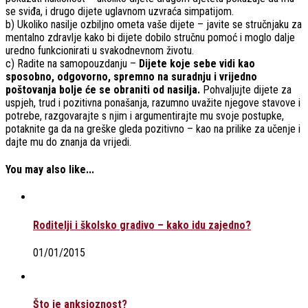
se sviđa, i drugo dijete uglavnom uzvraća simpatijom.
b) Ukoliko nasilje ozbiljno ometa vaše dijete – javite se stručnjaku za
mentalno zdravlje kako bi dijete dobilo stručnu pomoć i moglo dalje
uredno funkcionirati u svakodnevnom životu.
c) Radite na samopouzdanju –
Dijete koje sebe vidi kao
sposobno, odgovorno, spremno na suradnju i vrijedno
poštovanja bolje će se obraniti od nasilja.
Pohvaljujte dijete za
uspjeh, trud i pozitivna ponašanja, razumno uvažite njegove stavove i
potrebe, razgovarajte s njim i argumentirajte mu svoje postupke,
potaknite ga da na greške gleda pozitivno – kao na prilike za učenje i
dajte mu do znanja da vrijedi.
You may also like...
Roditelji i školsko gradivo – kako idu zajedno?
01/01/2015
Što je anksioznost?