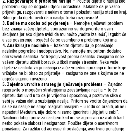
2. Razgovarajte o problemu nasilja
– Poučite dijete o nasilju kao
problemu koji se događa i djeci i odraslima. Istaknite da je važno
prijaviti ga, razgovarati s nekim o tome i pokušati nasilju stati na kraj.
Bitno je da dijete uvidi da o nasilju treba razgovarati!
3. Budite mu osoba od povjerenja
– Nemojte rješavati problem
bez znanja vašeg djeteta, sporazumno se dogovorite o svim
akcijama jer ako dijete uvidi da mu nešto „radite iza leđa“, izgubit će
u vas povjerenje i osjećat će se usamljeno u problemu koji ima.
4. Analizirajte nasilnika
– Istaknite djetetu da je ponašanje
nasilnika pogrešno i nedopustivo. No, nemojte mu pritom dodatno
omražavati nasilnika. Netrepeljivost prema nasilniku zasigurno neće
vašem djetetu učiniti boravak u školi manje stresnim. Neka vaše
dijete iz nasilnikova ponašanja izvuče vrijednu spoznaju o tome koje
vršnjake ne bi birao za prijatelje – zasigurno ne one s kojima se ne
osjeća sigurno i uvaženo.
5. Zajedno utvrdite strategije rješavanja problema
– Zajedno
raspravite o mogućim strategijama zaustavljanja nasilja – to će
djetetu dati uvid u to da je vrijedno i sposobno, a pozitivna slika o
sebi je važan alat u suzbijanju nasilja. Pritom se vodite činjenicom da
na se na nasilje ne smije reagirati nasiljem – u redu se braniti, ali ne i
napadati! Međutim, nije dobro ni samo ignorirati i „kipjeti u sebi“.
Nasilnici dobiju poriv za nasiljem kad im se agresivno uzvrati ili kad
netko pokaže slabost i nesigurnost. Poučite dijete o asertivnom
ponašanju. Za razliku od agresije ili povlačenja, asertivno ponašanje