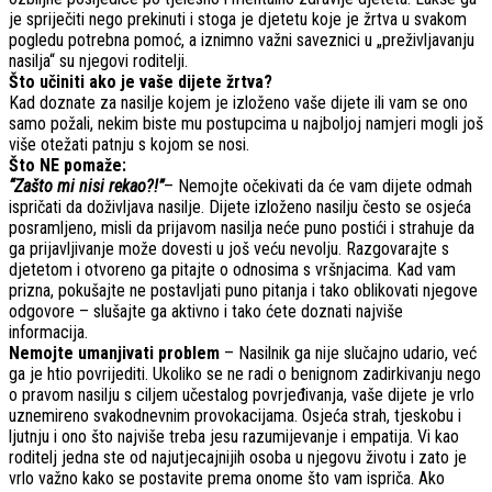
je spriječiti nego prekinuti i stoga je djetetu koje je žrtva u svakom
pogledu potrebna pomoć, a iznimno važni saveznici u „preživljavanju
nasilja“ su njegovi roditelji.
Što učiniti ako je vaše dijete žrtva?
Kad doznate za nasilje kojem je izloženo vaše dijete ili vam se ono
samo požali, nekim biste mu postupcima u najboljoj namjeri mogli još
više otežati patnju s kojom se nosi.
Što NE pomaže:
“Zašto mi nisi rekao?!”
– Nemojte očekivati da će vam dijete odmah
ispričati da doživljava nasilje. Dijete izloženo nasilju često se osjeća
posramljeno, misli da prijavom nasilja neće puno postići i strahuje da
ga prijavljivanje može dovesti u još veću nevolju. Razgovarajte s
djetetom i otvoreno ga pitajte o odnosima s vršnjacima. Kad vam
prizna, pokušajte ne postavljati puno pitanja i tako oblikovati njegove
odgovore – slušajte ga aktivno i tako ćete doznati najviše
informacija.
Nemojte umanjivati problem
– Nasilnik ga nije slučajno udario, već
ga je htio povrijediti. Ukoliko se ne radi o benignom zadirkivanju nego
o pravom nasilju s ciljem učestalog povrjeđivanja, vaše dijete je vrlo
uznemireno svakodnevnim provokacijama. Osjeća strah, tjeskobu i
ljutnju i ono što najviše treba jesu razumijevanje i empatija. Vi kao
roditelj jedna ste od najutjecajnijih osoba u njegovu životu i zato je
vrlo važno kako se postavite prema onome što vam ispriča. Ako