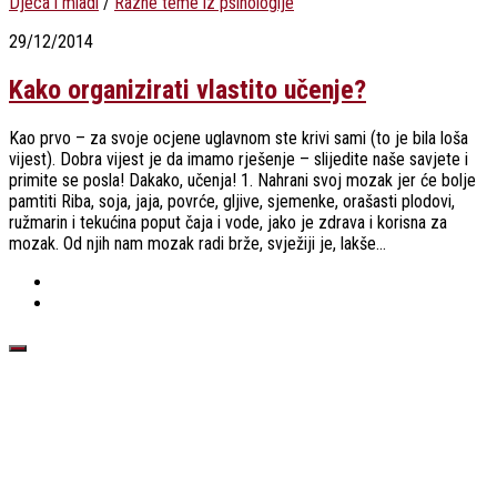
Djeca i mladi
/
Razne teme iz psihologije
29/12/2014
Kako organizirati vlastito učenje?
Kao prvo – za svoje ocjene uglavnom ste krivi sami (to je bila loša
vijest). Dobra vijest je da imamo rješenje – slijedite naše savjete i
primite se posla! Dakako, učenja! 1. Nahrani svoj mozak jer će bolje
pamtiti Riba, soja, jaja, povrće, gljive, sjemenke, orašasti plodovi,
ružmarin i tekućina poput čaja i vode, jako je zdrava i korisna za
mozak. Od njih nam mozak radi brže, svježiji je, lakše...