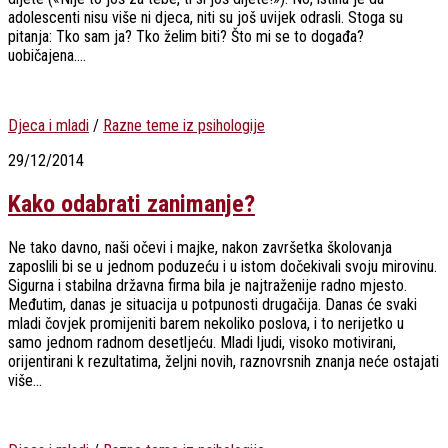
adolescenti nisu više ni djeca, niti su još uvijek odrasli. Stoga su
pitanja: Tko sam ja? Tko želim biti? Što mi se to događa?
uobičajena....
Djeca i mladi
/
Razne teme iz psihologije
29/12/2014
Kako odabrati zanimanje?
Ne tako davno, naši očevi i majke, nakon završetka školovanja
zaposlili bi se u jednom poduzeću i u istom dočekivali svoju mirovinu.
Sigurna i stabilna državna firma bila je najtraženije radno mjesto.
Međutim, danas je situacija u potpunosti drugačija. Danas će svaki
mladi čovjek promijeniti barem nekoliko poslova, i to nerijetko u
samo jednom radnom desetljeću. Mladi ljudi, visoko motivirani,
orijentirani k rezultatima, željni novih, raznovrsnih znanja neće ostajati
više...