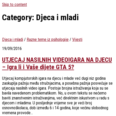
Skip to content
Category:
Djeca i mladi
Djeca i mladi
/
Razne teme iz psihologije
/
Vijesti
19/09/2016
UTJECAJ NASILNIH VIDEOIGARA NA DJECU
– Igra li i Vaše dijete GTA 5?
Utjecaj kompjutorskih igara na djecu i mlade već dugi niz godina
zaokuplja pažnju među stručnjacima, a posebna pažnja posvećuje se
utjecaju nasilnih video igara. Postoje brojna istraživanja koja su se
bavila navedenom problematikom. No, u ovom tekstu se nećemo
baviti znanstvenim istraživanjima, već direktnim iskustvom u radu s
djecom i mladima. U posljednje vrijeme sve je veći broj
osnovnoškolaca, dob između 6 i 14 godina, koje većinu slobodnog
vremena provode...