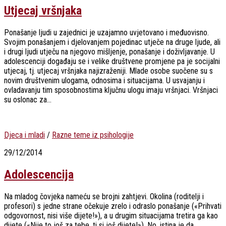
Utjecaj vršnjaka
Ponašanje ljudi u zajednici je uzajamno uvjetovano i međuovisno.
Svojim ponašanjem i djelovanjem pojedinac utječe na druge ljude, ali
i drugi ljudi utječu na njegovo mišljenje, ponašanje i doživljavanje. U
adolescenciji događaju se i velike društvene promjene pa je socijalni
utjecaj, tj. utjecaj vršnjaka najizraženiji. Mlade osobe suočene su s
novim društvenim ulogama, odnosima i situacijama. U usvajanju i
ovladavanju tim sposobnostima ključnu ulogu imaju vršnjaci. Vršnjaci
su oslonac za...
Djeca i mladi
/
Razne teme iz psihologije
29/12/2014
Adolescencija
Na mladog čovjeka nameću se brojni zahtjevi. Okolina (roditelji i
profesori) s jedne strane očekuje zrelo i odraslo ponašanje («Prihvati
odgovornost, nisi više dijete!»), a u drugim situacijama tretira ga kao
dijete («Nije to još za tebe, ti si još dijete!»). No, istina je da