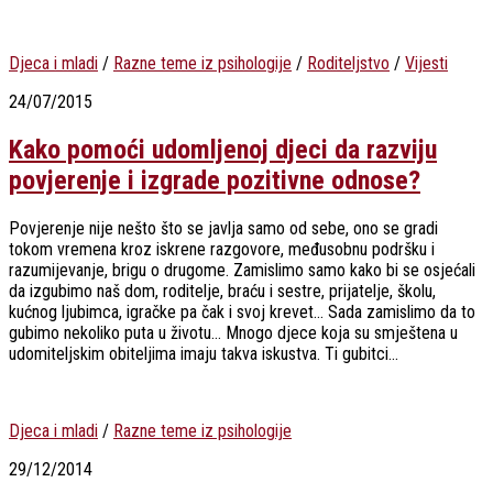
Djeca i mladi
/
Razne teme iz psihologije
/
Roditeljstvo
/
Vijesti
24/07/2015
Kako pomoći udomljenoj djeci da razviju
povjerenje i izgrade pozitivne odnose?
Povjerenje nije nešto što se javlja samo od sebe, ono se gradi
tokom vremena kroz iskrene razgovore, međusobnu podršku i
razumijevanje, brigu o drugome. Zamislimo samo kako bi se osjećali
da izgubimo naš dom, roditelje, braću i sestre, prijatelje, školu,
kućnog ljubimca, igračke pa čak i svoj krevet… Sada zamislimo da to
gubimo nekoliko puta u životu… Mnogo djece koja su smještena u
udomiteljskim obiteljima imaju takva iskustva. Ti gubitci...
Djeca i mladi
/
Razne teme iz psihologije
29/12/2014