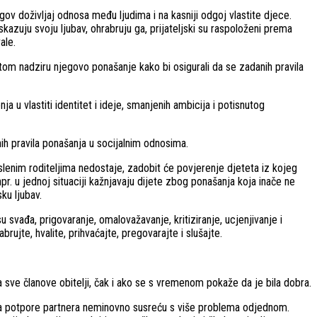
gov doživljaj odnosa među ljudima i na kasniji odgoj vlastite djece.
skazuju svoju ljubav, ohrabruju ga, prijateljski su raspoloženi prema
ale.
potom nadziru njegovo ponašanje kako bi osigurali da se zadanih pravila
 vlastiti identitet i ideje, smanjenih ambicija i potisnutog
enih pravila ponašanja u socijalnim odnosima.
poslenim roditeljima nedostaje, zadobit će povjerenje djeteta iz kojeg
npr. u jednoj situaciji kažnjavaju dijete zbog ponašanja koja inače ne
ku ljubav.
 svađa, prigovaranje, omalovažavanje, kritiziranje, ucjenjivanje i
brujte, hvalite, prihvaćajte, pregovarajte i slušajte.
 sve članove obitelji, čak i ako se s vremenom pokaže da je bila dobra.
atka potpore partnera neminovno susreću s više problema odjednom.