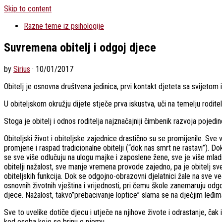
Skip to content
Razne teme iz psihologije
Suvremena obitelj i odgoj djece
by
Sirius
·
10/01/2017
Obitelj je osnovna društvena jedinica, prvi kontakt djeteta sa svijetom 
U obiteljskom okružju dijete stječe prva iskustva, uči na temelju rodite
Stoga je obitelj i odnos roditelja najznačajniji čimbenik razvoja pojedinc
Obiteljski život i obiteljske zajednice drastično su se promijenile. Sv
promjene i raspad tradicionalne obitelji (“dok nas smrt ne rastavi”). Dok
se sve više odlučuju na ulogu majke i zaposlene žene, sve je više mladi
obitelji nažalost, sve manje vremena provode zajedno, pa je obitelj s
obiteljskih funkcija. Dok se odgojno-obrazovni djelatnici žale na sve ve
osnovnih životnih vještina i vrijednosti, pri čemu škole zanemaruju odgo
djece. Nažalost, takvo”prebacivanje loptice” slama se na dječjim leđim
Sve to uvelike dotiče djecu i utječe na njihove živote i odrastanje, ča
kod osoba koje se brinu o njemu.