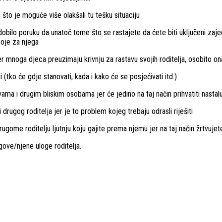
 što je moguće više olakšali tu tešku situaciju
obilo poruku da unatoč tome što se rastajete da ćete biti uključeni zajedn
boje za njega
 jer mnoga djeca preuzimaju krivnju za rastavu svojih roditelja, osobito o
(tko će gdje stanovati, kada i kako će se posjećivati itd.)
 drugim bliskim osobama jer će jedino na taj način prihvatiti nastalu sit
ti drugog roditelja jer je to problem kojeg trebaju odrasli riješiti
drugome roditelju ljutnju koju gajite prema njemu jer na taj način žrtvujet
ove/njene uloge roditelja.