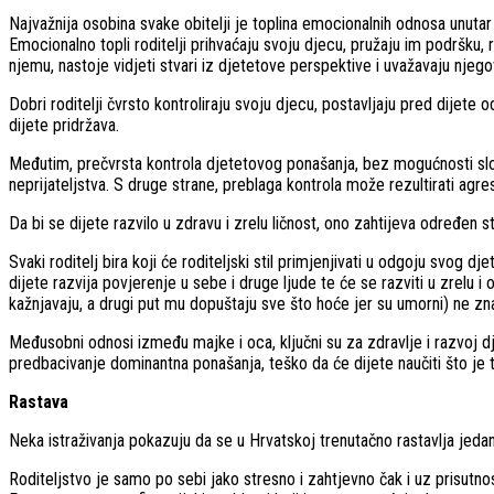
Najvažnija osobina svake obitelji je toplina emocionalnih odnosa unutar 
Emocionalno topli roditelji prihvaćaju svoju djecu, pružaju im podršku, 
njemu, nastoje vidjeti stvari iz djetetove perspektive i uvažavaju njeg
Dobri roditelji čvrsto kontroliraju svoju djecu, postavljaju pred dijete
dijete pridržava.
Međutim, prečvrsta kontrola djetetovog ponašanja, bez mogućnosti slobo
neprijateljstva. S druge strane, preblaga kontrola može rezultirati ag
Da bi se dijete razvilo u zdravu i zrelu ličnost, ono zahtijeva određen 
Svaki roditelj bira koji će roditeljski stil primjenjivati u odgoju svog
dijete razvija povjerenje u sebe i druge ljude te će se razviti u zrelu i
kažnjavaju, a drugi put mu dopuštaju sve što hoće jer su umorni) ne znaj
Međusobni odnosi između majke i oca, ključni su za zdravlje i razvoj dje
predbacivanje dominantna ponašanja, teško da će dijete naučiti što je tole
Rastava
Neka istraživanja pokazuju da se u Hrvatskoj trenutačno rastavlja jeda
Roditeljstvo je samo po sebi jako stresno i zahtjevno čak i uz prisut