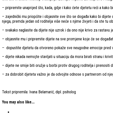
– pripremite unaprijed što, kada, gdje i kako ćete djetetu reći a kako bi
– zajednički mu priopćite i objasnite sve što se događa kako bi dijete d
njega, premda jedan od roditelja više neće s njime živjeti i da ste tu o
– svakako naglasite da dijete nije uzrok i da ono nije krivo za rastavu
– objasnite mu i pripremite dijete na sve promjene koje će se događati 
– dopustite djetetu da otvoreno pokaže sve neugodne emocije pred vama i
– dijete nikada nemojte stavljati u situaciju da mora birati stranu i krivi
– dijete ne smije biti oružje u borbi protiv drugog roditelja i prenositi 
– za dobrobit djeteta važno je da odvojite odnose s partnerom od njeg
Tekst pripremila: Ivana Belamarić, dipl. psiholog
You may also like...