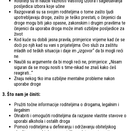
Roditelji su ih naučili važnosti vlastitog izbora i sagledavanja
posljedica izbora koje učine
Razgovarali su sa svojim roditeljima o tome zašto ljudi
upotrebljavaju droge, zašto je teško prestati, o činjenici da
droge mogu biti jako opasne, zakonskim i drugim pravilima te
činjenici da uporaba droga može imati ozbiljne posljedice za
život
Kod kuće su dobili jasna pravila, primjerice vrijeme kad će se
doći po njih kad su vani s prijateljima. Ovo služi za zaštitu
mladih od teških situacija i daje im „izgovor“ da bi mogli reći
ne.
Naučili su argumente da bi mogli reći ne, primjerice: „Nisam
siguran da se mogu nositi s time-nikad ne znaš kako ćeš
reagirati…“
Znaju nekog tko ima ozbiljne mentalne probleme nakon
uporabe droge
3. Što nam je činiti:
Pružiti točne informacije roditeljima o drogama, legalnim i
ilegalnim
Ohrabriti i omogućiti roditeljima da razjasne vlastite stavove o
uporabi alkohola i ostalih droga
Pomoći roditeljima u definiranju i održavanju obiteljskog