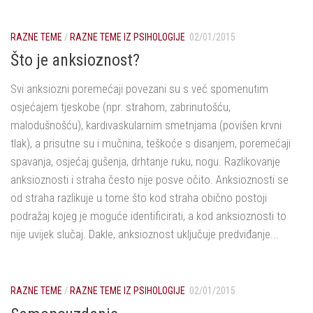
RAZNE TEME
/
RAZNE TEME IZ PSIHOLOGIJE
02/01/2015
Što je anksioznost?
Svi anksiozni poremećaji povezani su s već spomenutim
osjećajem tjeskobe (npr. strahom, zabrinutošću,
malodušnošću), kardivaskularnim smetnjama (povišen krvni
tlak), a prisutne su i mučnina, teškoće s disanjem, poremećaji
spavanja, osjećaj gušenja, drhtanje ruku, nogu. Razlikovanje
anksioznosti i straha često nije posve očito. Anksioznosti se
od straha razlikuje u tome što kod straha obično postoji
podražaj kojeg je moguće identificirati, a kod anksioznosti to
nije uvijek slučaj. Dakle, anksioznost uključuje predviđanje...
RAZNE TEME
/
RAZNE TEME IZ PSIHOLOGIJE
02/01/2015