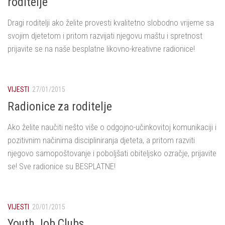
roditelje
Dragi roditelji ako želite provesti kvalitetno slobodno vrijeme sa
svojim djetetom i pritom razvijati njegovu maštu i spretnost
prijavite se na naše besplatne likovno-kreativne radionice!
VIJESTI
27/01/2015
Radionice za roditelje
Ako želite naučiti nešto više o odgojno-učinkovitoj komunikaciji i
pozitivnim načinima discipliniranja djeteta, a pritom razviti
njegovo samopoštovanje i poboljšati obiteljsko ozračje, prijavite
se! Sve radionice su BESPLATNE!
VIJESTI
20/01/2015
Youth Job Clubs