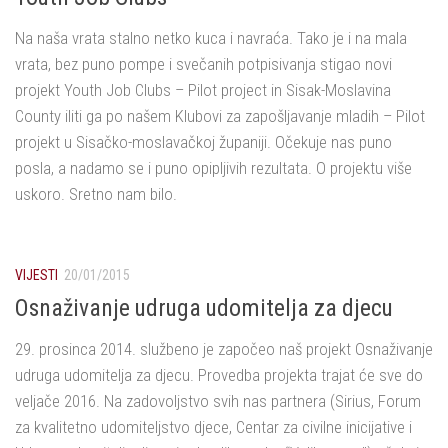
Na naša vrata stalno netko kuca i navraća. Tako je i na mala
vrata, bez puno pompe i svečanih potpisivanja stigao novi
projekt Youth Job Clubs – Pilot project in Sisak-Moslavina
County iliti ga po našem Klubovi za zapošljavanje mladih – Pilot
projekt u Sisačko-moslavačkoj županiji. Očekuje nas puno
posla, a nadamo se i puno opipljivih rezultata. O projektu više
uskoro. Sretno nam bilo.
VIJESTI
20/01/2015
Osnaživanje udruga udomitelja za djecu
29. prosinca 2014. službeno je započeo naš projekt Osnaživanje
udruga udomitelja za djecu. Provedba projekta trajat će sve do
veljače 2016. Na zadovoljstvo svih nas partnera (Sirius, Forum
za kvalitetno udomiteljstvo djece, Centar za civilne inicijative i