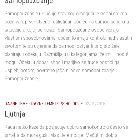
Samopouzdanje
Samopouzdanje uključuje stav koji omogućuje osobi da ima
pozitivan, prvenstveno realističan pogled na samog sebe i na
situaciju u kojoj se nalazi. Samopouzdane osobe vjeruju
vlastitim sposobnostima, općenito imaju kontrolu nad vlastitim
životom te su uvjerene da će moći ostvariti ono što žele,
planiraju i očekuju. Razmišljaju u kategorijama: želim! – hoću! –
mogu! Očekuju dobar ishod i marljivo se trude postići ga.
Uspjeh, potom, povratno jača njihovo samopouzdanje.
Samopouzdanje,...
RAZNE TEME
/
RAZNE TEME IZ PSIHOLOGIJE
02/01/2015
Ljutnja
Kada netko kaže da posjeduje dobru samokontrolu često se
smatra da mora gušiti vlastite emocije. Međutim, dobra