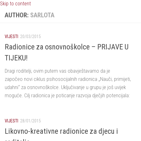
Skip to content
AUTHOR:
SARLOTA
VIJESTI
20/03/2015
Radionice za osnovnoškolce – PRIJAVE U
TIJEKU!
Dragi roditelji, ovim putem vas obavještavamo da je
započeo novi ciklus psihosocijalnih radionica „Nauči, primijeti,
udahni“ za osnovnoškolce. Uključivanje u grupu je još uvijek
moguće. Cilj radionica je poticanje razvoja dječjih potencijala:
VIJESTI
28/01/2015
Likovno-kreativne radionice za djecu i