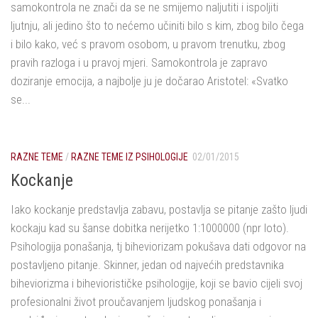
samokontrola ne znači da se ne smijemo naljutiti i ispoljiti
ljutnju, ali jedino što to nećemo učiniti bilo s kim, zbog bilo čega
i bilo kako, već s pravom osobom, u pravom trenutku, zbog
pravih razloga i u pravoj mjeri. Samokontrola je zapravo
doziranje emocija, a najbolje ju je dočarao Aristotel: «Svatko
se...
RAZNE TEME
/
RAZNE TEME IZ PSIHOLOGIJE
02/01/2015
Kockanje
Iako kockanje predstavlja zabavu, postavlja se pitanje zašto ljudi
kockaju kad su šanse dobitka nerijetko 1:1000000 (npr loto).
Psihologija ponašanja, tj biheviorizam pokušava dati odgovor na
postavljeno pitanje. Skinner, jedan od najvećih predstavnika
biheviorizma i biheviorističke psihologije, koji se bavio cijeli svoj
profesionalni život proučavanjem ljudskog ponašanja i