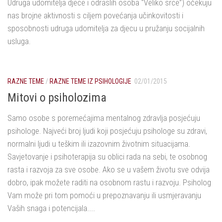
Udruga udomitelja djece i odraslih osoba “Veliko srce”) očekuju
nas brojne aktivnosti s ciljem povećanja učinkovitosti i
sposobnosti udruga udomitelja za djecu u pružanju socijalnih
usluga.
RAZNE TEME
/
RAZNE TEME IZ PSIHOLOGIJE
02/01/2015
Mitovi o psiholozima
Samo osobe s poremećajima mentalnog zdravlja posjećuju
psihologe. Najveći broj ljudi koji posjećuju psihologe su zdravi,
normalni ljudi u teškim ili izazovnim životnim situacijama.
Savjetovanje i psihoterapija su oblici rada na sebi, te osobnog
rasta i razvoja za sve osobe. Ako se u vašem životu sve odvija
dobro, ipak možete raditi na osobnom rastu i razvoju. Psiholog
Vam može pri tom pomoći u prepoznavanju ili usmjeravanju
Vaših snaga i potencijala....