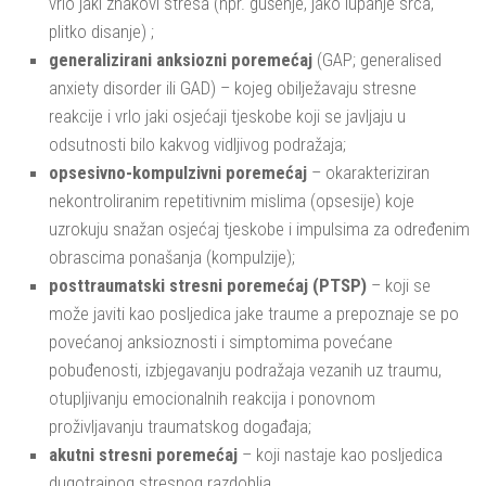
vrlo jaki znakovi stresa (npr. gušenje, jako lupanje srca,
plitko disanje) ;
generalizirani anksiozni poremećaj
(GAP; generalised
anxiety disorder ili GAD) – kojeg obilježavaju stresne
reakcije i vrlo jaki osjećaji tjeskobe koji se javljaju u
odsutnosti bilo kakvog vidljivog podražaja;
opsesivno-kompulzivni poremećaj
– okarakteriziran
nekontroliranim repetitivnim mislima (opsesije) koje
uzrokuju snažan osjećaj tjeskobe i impulsima za određenim
obrascima ponašanja (kompulzije);
posttraumatski stresni poremećaj (PTSP)
– koji se
može javiti kao posljedica jake traume a prepoznaje se po
povećanoj anksioznosti i simptomima povećane
pobuđenosti, izbjegavanju podražaja vezanih uz traumu,
otupljivanju emocionalnih reakcija i ponovnom
proživljavanju traumatskog događaja;
akutni stresni poremećaj
– koji nastaje kao posljedica
dugotrajnog stresnog razdoblja.