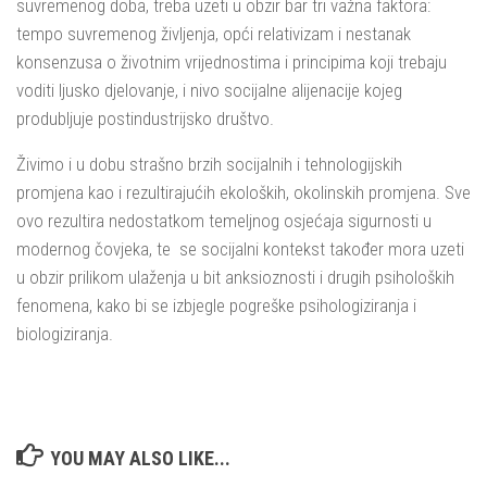
suvremenog doba, treba uzeti u obzir bar tri važna faktora:
tempo suvremenog življenja, opći relativizam i nestanak
konsenzusa o životnim vrijednostima i principima koji trebaju
voditi ljusko djelovanje, i nivo socijalne alijenacije kojeg
produbljuje postindustrijsko društvo.
Živimo i u dobu strašno brzih socijalnih i tehnologijskih
promjena kao i rezultirajućih ekoloških, okolinskih promjena. Sve
ovo rezultira nedostatkom temeljnog osjećaja sigurnosti u
modernog čovjeka, te se socijalni kontekst također mora uzeti
u obzir prilikom ulaženja u bit anksioznosti i drugih psiholoških
fenomena, kako bi se izbjegle pogreške psihologiziranja i
biologiziranja.
YOU MAY ALSO LIKE...