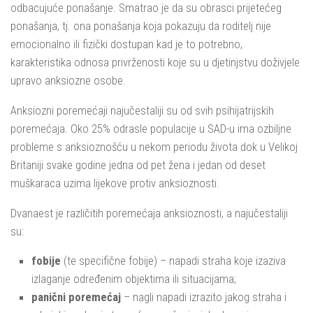
odbacujuće ponašanje. Smatrao je da su obrasci prijetećeg
ponašanja, tj. ona ponašanja koja pokazuju da roditelj nije
emocionalno ili fizički dostupan kad je to potrebno,
karakteristika odnosa privrženosti koje su u djetinjstvu doživjele
upravo anksiozne osobe.
Anksiozni poremećaji najučestaliji su od svih psihijatrijskih
poremećaja. Oko 25% odrasle populacije u SAD-u ima ozbiljne
probleme s anksioznošću u nekom periodu života dok u Velikoj
Britaniji svake godine jedna od pet žena i jedan od deset
muškaraca uzima lijekove protiv anksioznosti.
Dvanaest je različitih poremećaja anksioznosti, a najučestaliji
su:
fobije
(te specifične fobije) – napadi straha koje izaziva
izlaganje određenim objektima ili situacijama;
panični poremećaj
– nagli napadi izrazito jakog straha i