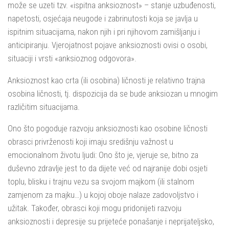
može se uzeti tzv. «ispitna anksioznost» – stanje uzbuđenosti,
napetosti, osjećaja neugode i zabrinutosti koja se javlja u
ispitnim situacijama, nakon njih i pri njihovom zamišljanju i
anticipiranju. Vjerojatnost pojave anksioznosti ovisi o osobi,
situaciji i vrsti «anksioznog odgovora».
Anksioznost kao crta (ili osobina) ličnosti je relativno trajna
osobina ličnosti, tj. dispozicija da se bude anksiozan u mnogim
različitim situacijama.
Ono što pogoduje razvoju anksioznosti kao osobine ličnosti
obrasci privrženosti koji imaju središnju važnost u
emocionalnom životu ljudi: Ono što je, vjeruje se, bitno za
duševno zdravlje jest to da dijete već od najranije dobi osjeti
toplu, blisku i trajnu vezu sa svojom majkom (ili stalnom
zamjenom za majku…) u kojoj oboje nalaze zadovoljstvo i
užitak. Također, obrasci koji mogu pridonijeti razvoju
anksioznosti i depresije su prijeteće ponašanje i neprijateljsko,