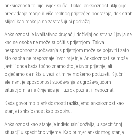
anksioznosti to nije uvijek slučaj. Dakle, anksioznost uključuje
predviđanje manje ili više realnog prijetećeg podražaja, dok strah
slijedi kao reakcija na zastrašujući podražaj.
Anksioznost je kvalitativno drugačiji doživljaj od straha i javlja se
kad se osoba ne može suočiti s prijetnjom. Takva
nesposobnost suočavanja s prijetnjom može se pojaviti i zato
što osoba ne prepoznaje izvor prijetnje. Anksioznost se može
javiti i onda kada točno znamo što je izvor prijetnje, ali
osjećamo da ništa u vezi s tim ne možemo poduzeti. Ključni
element je sposobnost suočavanja s ugrožavajućom
situacijom, a ne činjenica je li uzrok poznat ili nepoznat.
Kada govorimo o anksioznosti razlikujemo anksioznost kao
stanje i anksioznost kao osobinu.
Anksioznost kao stanje je individualni doživljaj u specifičnoj
situaciji u specifično vrijeme. Kao primjer anksioznog stanja