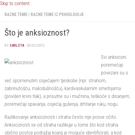
Skip to content
RAZNE TEME
/
RAZNE TEME IZ PSIHOLOGIJE
Što je anksioznost?
BY
SARLOTA
·
02/01/2015
Svi anksiozni
poremećaji
povezani su s
već spomenutim osjećajem tjeskobe (npr. strahom,
zabrinutošću, malodušnošću), kardivaskularnim smetnjama
(povišen krvni tlak), a prisutne su i mučnina, teškoće s disanjem,
poremećaji spavanja, osjećaj gušenja, drhtanje ruku, nogu.
Razlikovanje anksioznosti i straha često nije posve očito.
Anksioznosti se od straha razlikuje u tome što kod straha
obično postoji podražaj kojeg je moguće identificirati, a kod