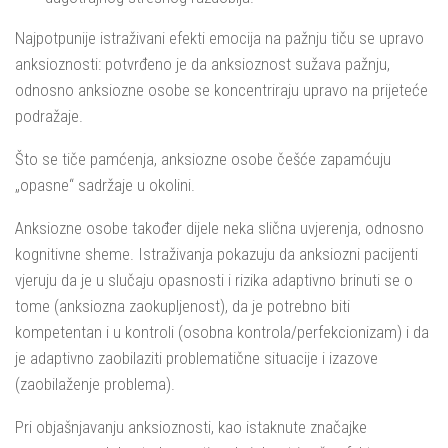
Najpotpunije istraživani efekti emocija na pažnju tiču se upravo
anksioznosti: potvrđeno je da anksioznost sužava pažnju,
odnosno anksiozne osobe se koncentriraju upravo na prijeteće
podražaje.
Što se tiče pamćenja, anksiozne osobe češće zapamćuju
„opasne“ sadržaje u okolini.
Anksiozne osobe također dijele neka slična uvjerenja, odnosno
kognitivne sheme. Istraživanja pokazuju da anksiozni pacijenti
vjeruju da je u slučaju opasnosti i rizika adaptivno brinuti se o
tome (anksiozna zaokupljenost), da je potrebno biti
kompetentan i u kontroli (osobna kontrola/perfekcionizam) i da
je adaptivno zaobilaziti problematične situacije i izazove
(zaobilaženje problema).
Pri objašnjavanju anksioznosti, kao istaknute značajke