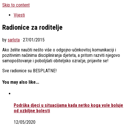
Skip to content
Vijesti
Radionice za roditelje
by
sarlota
·
27/01/2015
Ako želite naučiti nešto više o odgojno-učinkovitoj komunikaciji i
pozitivnim načinima discipliniranja djeteta, a pritom razviti njegovo
samopoštovanje i poboljšati obiteljsko ozračje, prijavite se!
Sve radionice su BESPLATNE!
You may also like...
Podrška djeci u situacijama kada netko koga vole boluje
od ozbiljne bolesti
12/05/2020