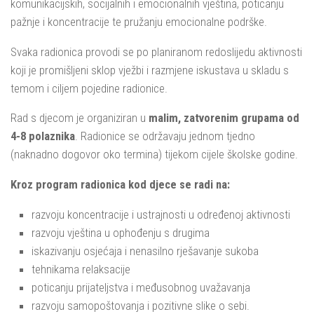
komunikacijskih, socijalnih i emocionalnih vještina, poticanju
pažnje i koncentracije te pružanju emocionalne podrške.
Svaka radionica provodi se po planiranom redoslijedu aktivnosti
koji je promišljeni sklop vježbi i razmjene iskustava u skladu s
temom i ciljem pojedine radionice.
Rad s djecom je organiziran u
malim, zatvorenim grupama od
4-8 polaznika
. Radionice se održavaju jednom tjedno
(naknadno dogovor oko termina) tijekom cijele školske godine.
Kroz program radionica kod djece se radi na:
razvoju koncentracije i ustrajnosti u određenoj aktivnosti
razvoju vještina u ophođenju s drugima
iskazivanju osjećaja i nenasilno rješavanje sukoba
tehnikama relaksacije
poticanju prijateljstva i međusobnog uvažavanja
razvoju samopoštovanja i pozitivne slike o sebi.