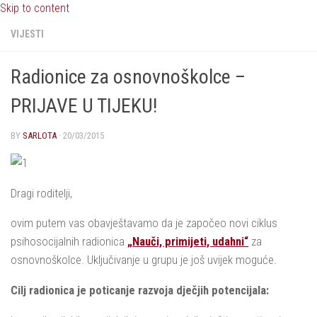
Skip to content
VIJESTI
Radionice za osnovnoškolce –
PRIJAVE U TIJEKU!
BY
SARLOTA
·
20/03/2015
Dragi roditelji,
ovim putem vas obavještavamo da je započeo novi ciklus
psihosocijalnih radionica
„Nauči, primijeti, udahni“
za
osnovnoškolce. Uključivanje u grupu je još uvijek moguće.
Cilj radionica je poticanje razvoja dječjih potencijala: