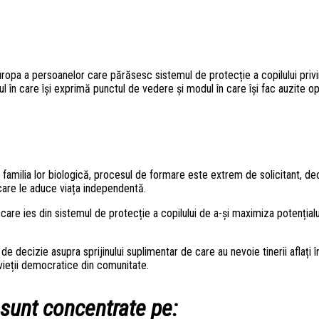
ropa a persoanelor care părăsesc sistemul de protecție a copilului priv
l în care își exprimă punctul de vedere și modul în care își fac auzite opi
 de familia lor biologică, procesul de formare este extrem de solicitant, d
care le aduce viața independentă.
lor care ies din sistemul de protecție a copilului de a-și maximiza potențial
e decizie asupra sprijinului suplimentar de care au nevoie tinerii aflați î
 vieții democratice din comunitate.
sunt concentrate pe
: