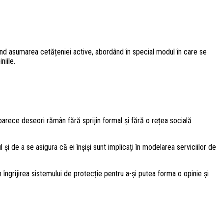
ind asumarea cetățeniei active, abordând în special modul în care se
niile.
eoarece deseori rămân fără sprijin formal și fără o rețea socială
ul și de a se asigura că ei înșiși sunt implicați în modelarea serviciilor de
n îngrijirea sistemului de protecție pentru a-și putea forma o opinie și