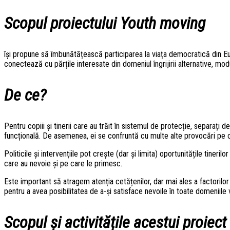
Scopul proiectului
Youth moving
își propune să îmbunătățească participarea la viața democratică din Eu
conectează cu părțile interesate din domeniul îngrijirii alternative, modu
De ce?
Pentru copiii și tinerii care au trăit în sistemul de protecție, separați
funcțională. De asemenea, ei se confruntă cu multe alte provocări pe 
Politicile și intervențiile pot crește (dar și limita) oportunitățile tineri
care au nevoie și pe care le primesc.
Este important să atragem atenția cetățenilor, dar mai ales a factorilor d
pentru a avea posibilitatea de a-și satisface nevoile în toate domeniile
Scopul și activitățile acestui proiect