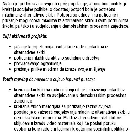
Nužno je podići razinu svijesti opće populacije, a posebice onih koji
kreiraju socijalne politike, o dodatnoj potpori koja je potrebna
mladima iz alternativne skrbi. Potpora se odnosi i na poticanje i
pružanje mogućnosti mladima iz alternativne skrbi u svim područjima
života, pa tako i u sudjelovanju u demokratskim procesima zajednice.
Cilj i aktivnosti projekta:
jačanje kompetencija osoba koje rade s mladima iz
alternativne skrbi
poticanje mladih da aktivno sudjeluju u društvu
prevladavanje ograničenja
pružanje prilike mladima da izraze svoje mišljenje
Youth moving
će navedene ciljeve ispuniti putem
:
kreiranja kurikuluma radionica čiji cilj je osnaživanje mladih iz
alternativne skrbi za sudjelovanje u demokratskim procesima
zajednice
kreiranja video materijala za podizanje razine svijesti
populacije o važnosti sudjelovanja mladih iz alternativne skrbi u
demokratskim procesima. Mladi iz alternativne skrbi bit će
uključeni u izradu video materijala koji će poslati poruku
osobama koje rade s mladima i kreatorima socijalnih politika o