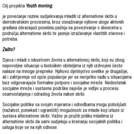
Cilj projekta
Youth moving:
je povećanje razine sudjelovanja mladih iz alternativne skrbi u
demokratskim procesima, kroz osnaživanje njihove uloge aktivnih
građana obraćajući posebnu pažnju na povezivanje s dionicima u
području alternativne skrbi te jasnije izražavanje vlastitih stavova i
potreba.
Zašto?
Djeca i mladi s iskustvom života u alternativnoj skrbi, koji su zbog
nepovoljne situacije u biološkim obiteljima iz njih izdvojeni često
nailaze na mnoge prepreke. Njihovo djetinjstvo uvelike je drugačije,
ali i zahtjevnije od opće populacije jer se nerijetko nađu u situacijama
bez odgovarajuće formalne potpore i socijalne mreže. Nedostatak
socijalne mreže i sustavne podrške najviše je vidljiv u procesu
osamostaljenja i odraslog života nakon skrbi.
Socijalne politike sa svojim mjerama i odredbama mogu poboljšati
(nažalost, ponekad i ograničiti) mogućnosti za mlade koji izlaze iz
sustava alternativne skrbi. Važno je pružiti priliku mladima iz
alternativne skrbi da sami sudjeluju u kreiranju socijalnih politika i
usluga koje se na njih odnose.