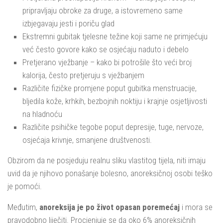
pripravljaju obroke za druge, a istovremeno same
izbjegavaju jesti i poriču glad
Ekstremni gubitak tjelesne težine koji same ne primjećuju
već često govore kako se osjećaju naduto i debelo
Pretjerano vježbanje – kako bi potrošile što veći broj
kalorija, često pretjeruju s vježbanjem
Različite fizičke promjene poput gubitka menstruacije,
bljedila kože, krhkih, bezbojnih noktiju i krajnje osjetljivosti
na hladnoću
Različite psihičke tegobe poput depresije, tuge, nervoze,
osjećaja krivnje, smanjene društvenosti.
Obzirom da ne posjeduju realnu sliku vlastitog tijela, niti imaju
uvid da je njihovo ponašanje bolesno, anoreksičnoj osobi teško
je pomoći.
Međutim,
anoreksija je po život opasan poremećaj
i mora se
pravodobno liječiti. Procjenjuje se da oko 6% anoreksičnih