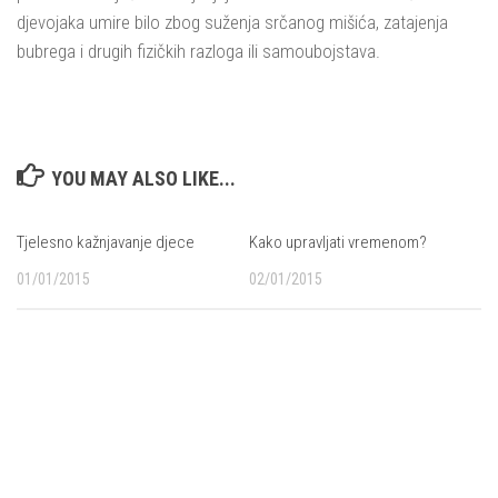
djevojaka umire bilo zbog suženja srčanog mišića, zatajenja
bubrega i drugih fizičkih razloga ili samoubojstava.
YOU MAY ALSO LIKE...
Tjelesno kažnjavanje djece
Kako upravljati vremenom?
01/01/2015
02/01/2015