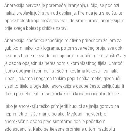
Anoreksija nervoza je poremećaj hranjenja, u čijoj se podlozi
nalazi preplavljujući strah od debljanja. Premda je u središtu te
opake bolesti koja može dovesti i do smrti, hrana, anoreksija je
prije svega bolest psihičke naravi.
Anoreksija ispočetka započinje relativno prirodnom željom za
gubitkom nekoliko kilograma, potom sve većeg broja, sve dok
se unos hrane ne svede na najmanju moguću mjeru. Zašto? Jer
je osoba opsjednuta nerealnom slikom vlastitog tijela. Unatoč
jasno uočljivim rebrima i stršećim kostima kukova, licu nalik
lubanji, rukama i nogama tankim poput drška metle, gledajući
vlastito tijelo u ogledalu, anoreksične osobe često zaključuju ili
da su predebele ili im se čini kako su konačno idealne težine.
Iako je anoreksiju teško primijetiti budući se javlja gotovo pa
neprimjetno i više-manje polako. Međutim, najveći broj
anoreksičnih osoba prve simptome dobije početkom
adolescencije. Kako se tjelesne promjene u tom razdoblju