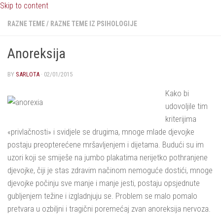
Skip to content
RAZNE TEME
/
RAZNE TEME IZ PSIHOLOGIJE
Anoreksija
BY
SARLOTA
·
02/01/2015
Kako bi
udovoljile tim
kriterijima
«privlačnosti» i svidjele se drugima, mnoge mlade djevojke
postaju preopterećene mršavljenjem i dijetama. Budući su im
uzori koji se smiješe na jumbo plakatima nerijetko pothranjene
djevojke, čiji je stas zdravim načinom nemoguće dostići, mnoge
djevojke počinju sve manje i manje jesti, postaju opsjednute
gubljenjem težine i izgladnjuju se. Problem se malo pomalo
pretvara u ozbiljni i tragični poremećaj zvan anoreksija nervoza.