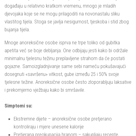
događaju u relativno kratkom vremenu, mnogo je mladih
djevojaka koje se ne mogu prilagoditi na novonastalu sliku
vlastitog tijela. Stoga se javlja nesigurnost, tjeskoba i stid zbog
bujanja tijela.
Mnoge anoreksične osobe isprva ne trpe toliko od gubitka
apetita već se boje debljanja. One odbijaju jesti kako bi održale
minimalnu tjelesnu težinu preplavljene strahom da će postati
gojazne. Samoizgladnjivanje same sebi nameću pokušavajući
dosegnuti «savršenu» vitkost, gube između 25 i 50% svoje
tjelesne težine. Anoreksične osobe često zloporabljuju laksative
i prekomjerno vježbaju kako bi smršavile.
Simptomi su:
Ekstremne dijete – anoreksične osobe pretjerano
kontroliraju i mjere unesene kalorije
Pretjerana preokupacija hranom – sakupljaju recepte,