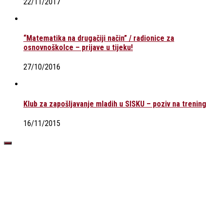
22/11/2017
“Matematika na drugačiji način” / radionice za
osnovnoškolce – prijave u tijeku!
27/10/2016
Klub za zapošljavanje mladih u SISKU – poziv na trening
16/11/2015