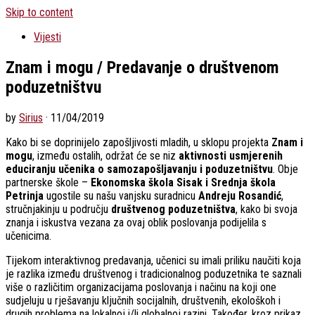
Skip to content
Vijesti
Znam i mogu / Predavanje o društvenom
poduzetništvu
by
Sirius
·
11/04/2019
Kako bi se doprinijelo zapošljivosti mladih, u sklopu projekta
Znam i
mogu
, između ostalih, održat će se niz
aktivnosti usmjerenih
educiranju učenika o samozapošljavanju i poduzetništvu
. Obje
partnerske škole –
Ekonomska škola Sisak i Srednja škola
Petrinja
ugostile su našu vanjsku suradnicu
Andreju Rosandić
,
stručnjakinju u području
društvenog poduzetništva
, kako bi svoja
znanja i iskustva vezana za ovaj oblik poslovanja podijelila s
učenicima.
Tijekom interaktivnog predavanja, učenici su imali priliku naučiti koja
je razlika između društvenog i tradicionalnog poduzetnika te saznali
više o različitim organizacijama poslovanja i načinu na koji one
sudjeluju u rješavanju ključnih socijalnih, društvenih, ekološkoh i
drugih problema na lokalnoj i/li globalnoj razini. Također, kroz prikaz