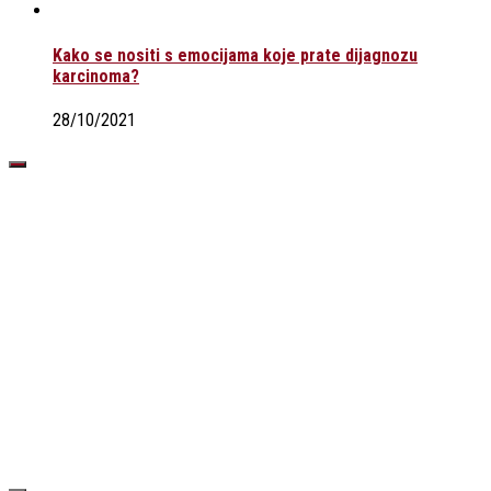
Kako se nositi s emocijama koje prate dijagnozu
karcinoma?
28/10/2021