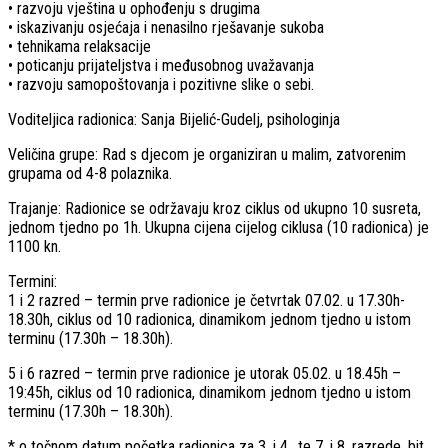
• razvoju vještina u ophođenju s drugima
• iskazivanju osjećaja i nenasilno rješavanje sukoba
• tehnikama relaksacije
• poticanju prijateljstva i međusobnog uvažavanja
• razvoju samopoštovanja i pozitivne slike o sebi.
Voditeljica radionica: Sanja Bijelić-Gudelj, psihologinja
Veličina grupe: Rad s djecom je organiziran u malim, zatvorenim
grupama od 4-8 polaznika.
Trajanje: Radionice se održavaju kroz ciklus od ukupno 10 susreta,
jednom tjedno po 1h. Ukupna cijena cijelog ciklusa (10 radionica) je
1100 kn.
Termini:
1 i 2 razred – termin prve radionice je četvrtak 07.02. u 17.30h-
18.30h, ciklus od 10 radionica, dinamikom jednom tjedno u istom
terminu (17.30h – 18.30h).
5 i 6 razred – termin prve radionice je utorak 05.02. u 18.45h –
19:45h, ciklus od 10 radionica, dinamikom jednom tjedno u istom
terminu (17.30h – 18.30h).
* o točnom datum početka radionica za 3. i 4., te 7. i 8. razrede, bit