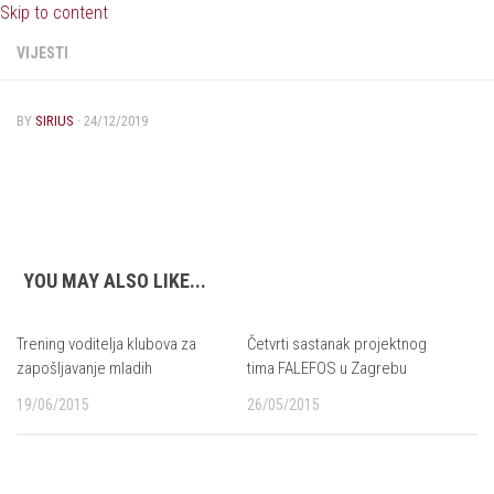
Skip to content
VIJESTI
BY
SIRIUS
·
24/12/2019
YOU MAY ALSO LIKE...
Trening voditelja klubova za
Četvrti sastanak projektnog
zapošljavanje mladih
tima FALEFOS u Zagrebu
19/06/2015
26/05/2015