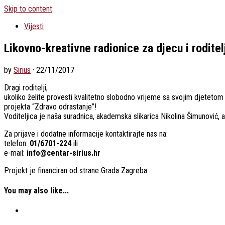
Skip to content
Vijesti
Likovno-kreativne radionice za djecu i roditelj
by
Sirius
·
22/11/2017
Dragi roditelji,
ukoliko želite provesti kvalitetno slobodno vrijeme sa svojim djetetom 
projekta “Zdravo odrastanje”!
Voditeljica je naša suradnica, akademska slikarica Nikolina Šimunović, a 
Za prijave i dodatne informacije kontaktirajte nas na:
telefon:
01/6701-224
ili
e-mail:
info@centar-sirius.hr
Projekt je financiran od strane Grada Zagreba
You may also like...