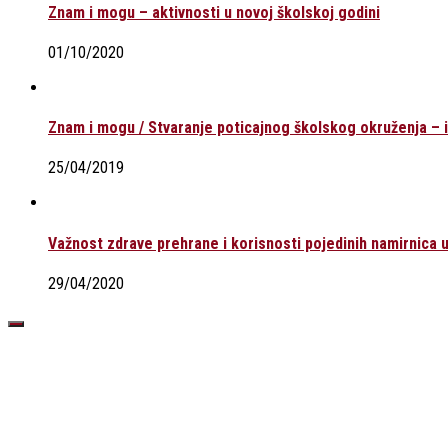
Znam i mogu – aktivnosti u novoj školskoj godini
01/10/2020
Znam i mogu / Stvaranje poticajnog školskog okruženja – 
25/04/2019
Važnost zdrave prehrane i korisnosti pojedinih namirnica u
29/04/2020