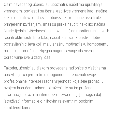
Osim navedenog učenici su upoznati s načelima upravljanja
vremenom, osvijestili su česte kradljivce vremena kao i načine
kako planirati svoje dnevne obaveze kako bi one rezultirale
primjerenih izvršenjem. Imali su prilike naučiti nekoliko načina
izrade tjednih i višednevnih planova i načina monitoriranja svojih
radnih aktivnosti. Isto tako, naučili su i karakteristike dobro
postavljenih ciljeva koji imaju snažnu motivacijsku komponentu i
mogu im pomoći da izbjegnu nagomilavanje obaveza ili
odrađivanje sve u zadnji čas.
Također, učenici su tijekom provedene radionice o vještinama
upravljanja karijerom bili u mogućnosti prepoznati svoje
profesionalne interese i radne vrijednosti koje žele pronaći u
svojem budućem radnom okruženju te su im pružene i
informacije o raznim internetskim izvorima gdje mogu i dalje
istraživati informacije o njihovim relevantnim osobnim
karakteristikama.