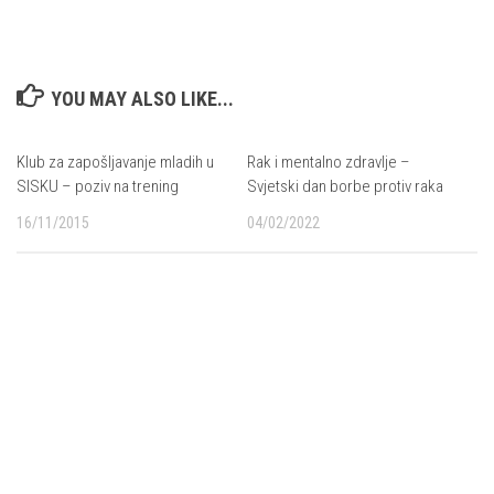
YOU MAY ALSO LIKE...
Klub za zapošljavanje mladih u
Rak i mentalno zdravlje –
SISKU – poziv na trening
Svjetski dan borbe protiv raka
16/11/2015
04/02/2022