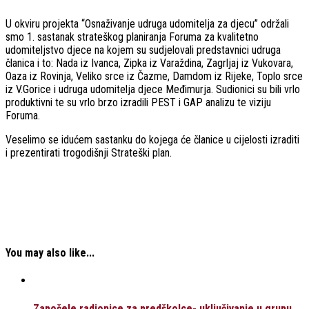
U okviru projekta “Osnaživanje udruga udomitelja za djecu” održali
smo 1. sastanak strateškog planiranja Foruma za kvalitetno
udomiteljstvo djece na kojem su sudjelovali predstavnici udruga
članica i to: Nada iz Ivanca, Zipka iz Varaždina, Zagrljaj iz Vukovara,
Oaza iz Rovinja, Veliko srce iz Čazme, Damdom iz Rijeke, Toplo srce
iz V.Gorice i udruga udomitelja djece Međimurja. Sudionici su bili vrlo
produktivni te su vrlo brzo izradili PEST i GAP analizu te viziju
Foruma.
Veselimo se idućem sastanku do kojega će članice u cijelosti izraditi
i prezentirati trogodišnji Strateški plan.
You may also like...
Započele radionice za predškolce- uključivanje u grupu