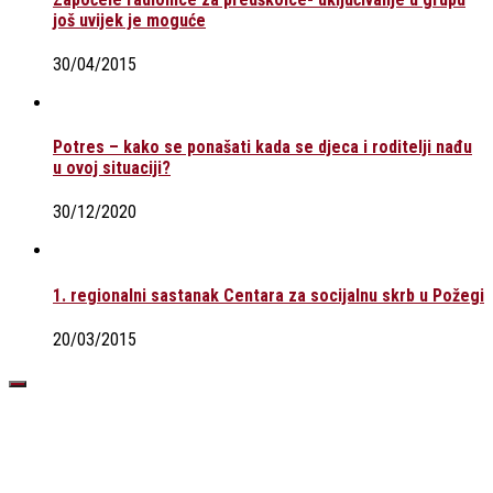
još uvijek je moguće
30/04/2015
Potres – kako se ponašati kada se djeca i roditelji nađu
u ovoj situaciji?
30/12/2020
1. regionalni sastanak Centara za socijalnu skrb u Požegi
20/03/2015