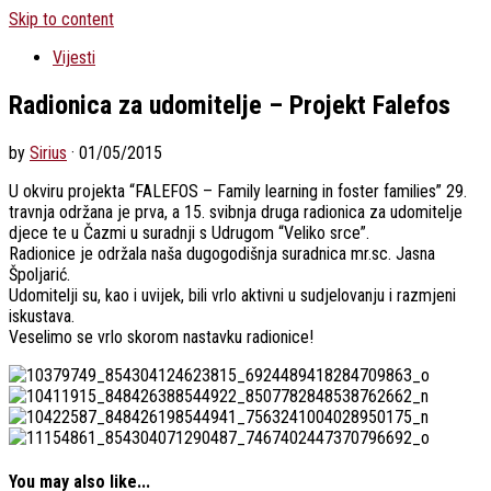
Skip to content
Vijesti
Radionica za udomitelje – Projekt Falefos
by
Sirius
·
01/05/2015
U okviru projekta “FALEFOS – Family learning in foster families” 29.
travnja održana je prva, a 15. svibnja druga radionica za udomitelje
djece te u Čazmi u suradnji s Udrugom “Veliko srce”.
Radionice je održala naša dugogodišnja suradnica mr.sc. Jasna
Špoljarić.
Udomitelji su, kao i uvijek, bili vrlo aktivni u sudjelovanju i razmjeni
iskustava.
Veselimo se vrlo skorom nastavku radionice!
You may also like...