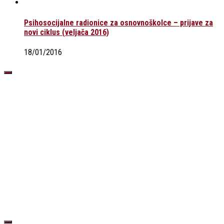
Psihosocijalne radionice za osnovnoškolce – prijave za
novi ciklus (veljača 2016)
18/01/2016