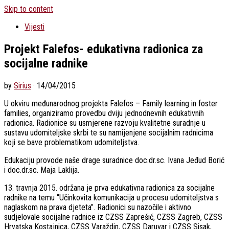
Skip to content
Vijesti
Projekt Falefos- edukativna radionica za
socijalne radnike
by
Sirius
·
14/04/2015
U okviru međunarodnog projekta Falefos – Family learning in foster
families, organiziramo provedbu dviju jednodnevnih edukativnih
radionica. Radionice su usmjerene razvoju kvalitetne suradnje u
sustavu udomiteljske skrbi te su namijenjene socijalnim radnicima
koji se bave problematikom udomiteljstva.
Edukaciju provode naše drage suradnice doc.dr.sc. Ivana Jeđud Borić
i doc.dr.sc. Maja Laklija.
13. travnja 2015. održana je prva edukativna radionica za socijalne
radnike na temu “Učinkovita komunikacija u procesu udomiteljstva s
naglaskom na prava djeteta”. Radionici su nazočile i aktivno
sudjelovale socijalne radnice iz CZSS Zaprešić, CZSS Zagreb, CZSS
Hrvatska Kostajnica, CZSS Varaždin, CZSS Daruvar i CZSS Sisak,