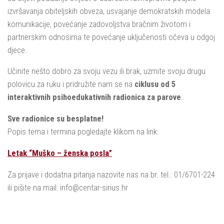
izvršavanja obiteljskih obveza, usvajanje demokratskih modela
komunikacije, povećanje zadovoljstva bračnim životom i
partnerskim odnosima te povećanje uključenosti očeva u odgoj
djece.
Učinite nešto dobro za svoju vezu ili brak, uzmite svoju drugu
polovicu za ruku i pridružite nam se na
ciklusu od 5
interaktivnih psihoedukativnih radionica za parove
.
Sve radionice su besplatne!
Popis tema i termina pogledajte klikom na link:
Letak “Muško – ženska posla”
Za prijave i dodatna pitanja nazovite nas na br. tel.: 01/6701-224
ili pišite na mail: info@centar-sirius.hr