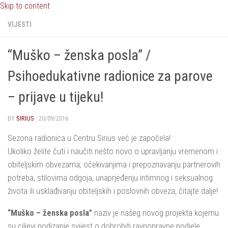
Skip to content
VIJESTI
“Muško – ženska posla” /
Psihoedukativne radionice za parove
– prijave u tijeku!
BY
SIRIUS
·
20/09/2016
Sezona radionica u Centru Sirius već je započela!
Ukoliko želite čuti i naučiti nešto novo o upravljanju vremenom i
obiteljskim obvezama, očekivanjima i prepoznavanju partnerovih
potreba, stilovima odgoja, unaprjeđenju intimnog i seksualnog
života ili usklađivanju obiteljskih i poslovnih obveza, čitajte dalje!
“Muško – ženska posla”
naziv je našeg novog projekta kojemu
su ciljevi podizanje svijest o dobrobiti ravnopravne podjele