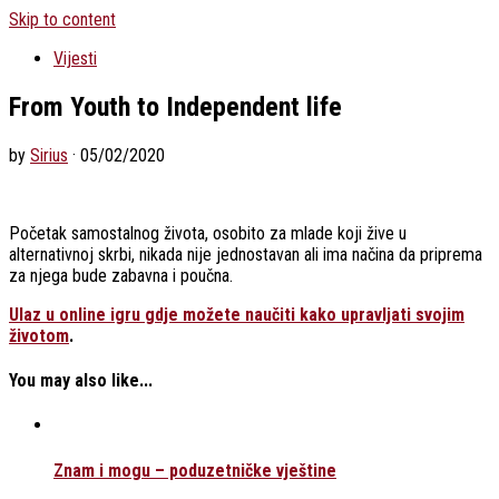
Skip to content
Vijesti
From Youth to Independent life
by
Sirius
·
05/02/2020
Početak samostalnog života, osobito za mlade koji žive u
alternativnoj skrbi, nikada nije jednostavan ali ima načina da priprema
za njega bude zabavna i poučna.
Ulaz u online igru gdje možete naučiti kako upravljati svojim
životom
.
You may also like...
Znam i mogu – poduzetničke vještine