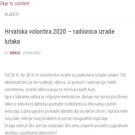
Skip to content
VIJESTI
Hrvatska volontira 2020 – radionica izrade
lutaka
BY
SIRIUS
·
29/09/2020
Od 24.9. do 26.9. tri volonterke vodile su radionice izrade lutaka. Cilj
aktivnosti bio je da roditelji i djeca, uz pomoć i instrukcije naših
volonterka, izrade lutkicu koju će moći ponijeti kući.
Igra s lutkama važna je odgojna metoda jer djeluje na razvoj pozitivne
slike o sebi kod djeteta i pomaže roditeljima u otkrivanju raznih
emocija. Lutka ujedno pomaže djetetu da se lakše otvori, ispriča nam
svoj dan, otkrije svoj problem ili uzrok neugodnih osjećaja.
Drago nam je što ste se odazvali i što smo vrijeme proveli u ugodnom
društvu i pozitivnoj atmosferi!