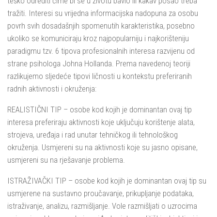
teško odrediti čime bi se u životu bavio ili kakav posao treba
tražiti. Interesi su vrijedna informacijska nadopuna za osobu
povrh svih dosadašnjih spomenutih karakteristika, posebno
ukoliko se komuniciraju kroz najpopularniju i najkorišteniju
paradigmu tzv. 6 tipova profesionalnih interesa razvijenu od
strane psihologa Johna Hollanda. Prema navedenoj teoriji
razlikujemo sljedeće tipovi ličnosti u kontekstu preferiranih
radnih aktivnosti i okruženja:
REALISTIČNI TIP – osobe kod kojih je dominantan ovaj tip
interesa preferiraju aktivnosti koje uključuju korištenje alata,
strojeva, uređaja i rad unutar tehničkog ili tehnološkog
okruženja. Usmjereni su na aktivnosti koje su jasno opisane,
usmjereni su na rješavanje problema.
ISTRAŽIVAČKI TIP – osobe kod kojih je dominantan ovaj tip su
usmjerene na sustavno proučavanje, prikupljanje podataka,
istraživanje, analizu, razmišljanje. Vole razmišljati o uzrocima