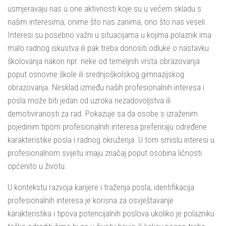
usmjeravaju nas u one aktivnosti koje su u većem skladu s
našim interesima, onime što nas zanima, ono što nas veseli.
Interesi su posebno važni u situacijama u kojima polaznik ima
malo radnog iskustva ili pak treba donositi odluke o nastavku
školovanja nakon npr. neke od temeljnih vrsta obrazovanja
poput osnovne škole ili srednjoškolskog gimnazijskog
obrazovanja. Nesklad između naših profesionalnih interesa i
posla može biti jedan od uzroka nezadovoljstva ili
demotiviranosti za rad. Pokazuje sa da osobe s izraženim
pojedinim tipom profesionalnih interesa preferiraju određene
karakteristike posla i radnog okruženja. U tom smislu interesi u
profesionalnom svijetu imaju značaj poput osobina ličnosti
općenito u životu.
U kontekstu razvoja karijere i traženja posla, identifikacija
profesionalnih interesa je korisna za osvještavanje
karakteristika i tipova potencijalnih poslova ukoliko je polazniku