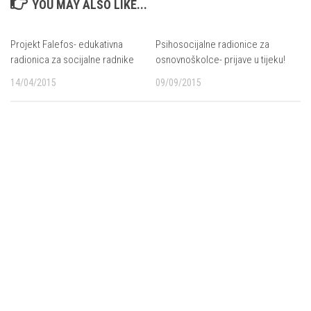
YOU MAY ALSO LIKE...
Projekt Falefos- edukativna
Psihosocijalne radionice za
radionica za socijalne radnike
osnovnoškolce- prijave u tijeku!
14/04/2015
09/09/2015