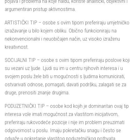
pojava i problema na koje naiđu, koriste analitički, objektivni i
argumentiran pristup aktivnostima.
ARTISTIČKI TIP – osobe s ovim tipom preferiraju umjetničko
izražavanje u bilo kojem obliku. Obično funkcioniraju na
nekonvencionalni i neuobičajen način, uz visoko izraženu
kreativnost.
SOCIJALNI TIP – osobe s ovim tipom preferiraju poslove koji
su vezani uz ljude. Ljudi su im u centru njihovih interesa i u
svojem poslu žele biti u mogućnosti s ljudima komunicirati,
ostvarivati odnose, pomagati, davati podršku, zalagati se za
druge, prenositi znanje drugima.
PODUZETNIČKI TIP – osobe kod kojih je dominantan ovaj tip
interesa vole imati mogućnost za vlastitom inicijativom,
preferiraju rukovodeće pozicije i nije im problem preuzimati
odgovornost u poslu. Imaju pokretačku snagu i često se
odvaže u pokretanje vlastitog poduzetničkog pothvata.