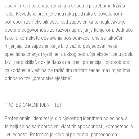
osobnih kompetencija i znanja u skladu s potrebama tržišta
rada. Navedene promjene idu ruku pod ruku s povećanom
potrebom za fleksibilnošću kod zaposlenika te naglašavanju
osobne odgovornosti za razvoj i upravljanje karijerom. Jednako
tako, u kontekstu očekivanja poslodavaca, ona se također
mijenjaju. Za zaposlenike je bilo važno posjedovati neka
specifična znanja i vještine iz uskog područja ekspertize u poslu
tzv. „hard skills“, dok je danas na cijeni potencijal i sposobnost
za korištenje vještina na različitim radnim zadacima i mjestima
odnosno tzv. „prenosive vještine“.
PROFESIONALNI IDENTITET
Profesionalni identitet je dio cjelovitog identiteta pojedinca, a
temelji se na samoprocjeni vlastitih sposobnosti, kompetencija
i vrijednosti. Potreban je kako bi pojedincu pomogao da