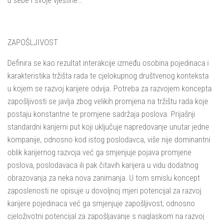
u sebe i svoje vještine…
ZAPOŠLJIVOST
Definira se kao rezultat interakcije između osobina pojedinaca i
karakteristika tržišta rada te cjelokupnog društvenog konteksta
u kojem se razvoj karijere odvija. Potreba za razvojem koncepta
zapošljivosti se javlja zbog velikih promjena na tržištu rada koje
postaju konstantne te promjene sadržaja poslova. Prijašnji
standardni karijerni put koji uključuje napredovanje unutar jedne
kompanije, odnosno kod istog poslodavca, više nije dominantni
oblik karijernog razvoja već ga smjenjuje pojava promjene
poslova, poslodavaca ili pak čitavih karijera u vidu dodatnog
obrazovanja za neka nova zanimanja. U tom smislu koncept
zaposlenosti ne opisuje u dovoljnoj mjeri potencijal za razvoj
karijere pojedinaca već ga smjenjuje zapošljivost, odnosno
cjeloživotni potencijal za zapošljavanje s naglaskom na razvoj