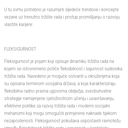
U tu svrhu potrebno je razumjeti sljedeće trendove i koncepte
vezane uz trenutno tržište rada i pristup promišljanju o razvoju
vlastite karijere:
FLEKSIGURNOST
Fleksigurnost je pojam koji opisuje dinamiku tržišta rada na
kojem se istovremeno potiče fleksibilnost i sigurnost sudionika
tržišta rada. Navedeno je moguće ostvariti u okruženjima koja
su opisana terminom socijalna država, a koje karakteriziraju
fleksibilna radno pravna ugovorna obilježja, sveobuhvatne
strategije namijenjene cjeloživotnom učenju i usavršavanju,
efektivne politike za razvoj tržišta rada i moderni socijalni
mehanizmi koji mogu omogućiti primjerene naknade tijekom
nezaposlenosti. Fleksigurnost pokušava uspostaviti ravnotežu
između fleksibilnosti tržišta rada i sigurnosti u kontekstu