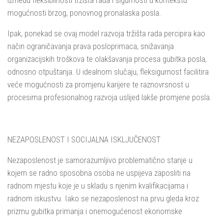
mogućnosti brzog, ponovnog pronalaska posla.
Ipak, ponekad se ovaj model razvoja tržišta rada percipira kao
način ograničavanja prava posloprimaca, snižavanja
organizacijskih troškova te olakšavanja procesa gubitka posla,
odnosno otpuštanja. U idealnom slučaju, fleksigurnost facilitira
veće mogućnosti za promjenu karijere te raznovrsnost u
procesima profesionalnog razvoja uslijed lakše promjene posla.
NEZAPOSLENOST I SOCIJALNA ISKLJUČENOST
Nezaposlenost je samorazumljivo problematično stanje u
kojem se radno sposobna osoba ne uspijeva zaposliti na
radnom mjestu koje je u skladu s njenim kvalifikacijama i
radnom iskustvu. Iako se nezaposlenost na prvu gleda kroz
prizmu gubitka primanja i onemogućenost ekonomske