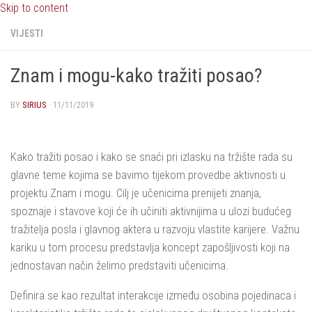
Skip to content
VIJESTI
Znam i mogu-kako tražiti posao?
BY
SIRIUS
·
11/11/2019
Kako tražiti posao i kako se snaći pri izlasku na tržište rada su
glavne teme kojima se bavimo tijekom provedbe aktivnosti u
projektu Znam i mogu. Cilj je učenicima prenijeti znanja,
spoznaje i stavove koji će ih učiniti aktivnijima u ulozi budućeg
tražitelja posla i glavnog aktera u razvoju vlastite karijere. Važnu
kariku u tom procesu predstavlja koncept zapošljivosti koji na
jednostavan način želimo predstaviti učenicima.
Definira se kao rezultat interakcije između osobina pojedinaca i