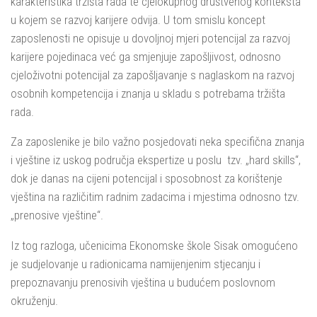
karakteristika tržišta rada te cjelokupnog društvenog konteksta
u kojem se razvoj karijere odvija. U tom smislu koncept
zaposlenosti ne opisuje u dovoljnoj mjeri potencijal za razvoj
karijere pojedinaca već ga smjenjuje zapošljivost, odnosno
cjeloživotni potencijal za zapošljavanje s naglaskom na razvoj
osobnih kompetencija i znanja u skladu s potrebama tržišta
rada.
Za zaposlenike je bilo važno posjedovati neka specifična znanja
i vještine iz uskog područja ekspertize u poslu tzv. „hard skills“,
dok je danas na cijeni potencijal i sposobnost za korištenje
vještina na različitim radnim zadacima i mjestima odnosno tzv.
„prenosive vještine“.
Iz tog razloga, učenicima Ekonomske škole Sisak omogućeno
je sudjelovanje u radionicama namijenjenim stjecanju i
prepoznavanju prenosivih vještina u budućem poslovnom
okruženju.