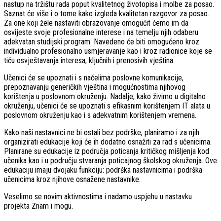
nastup na tržištu rada poput kvalitetnog životopisa i molbe za posao.
Saznat će više i o tome kako izgleda kvalitetan razgovor za posao.
Za one koji žele nastaviti obrazovanje omogućit ćemo im da
osvijeste svoje profesionalne interese i na temelju njih odaberu
adekvatan studijski program. Navedeno će biti omogućeno kroz
individualno profesionalno usmjeravanje kao i kroz radionice koje se
tiču osvještavanja interesa, ključnih i prenosivih vještina.
Učenici će se upoznati i s načelima poslovne komunikacije,
prepoznavanju generičkih vještina i mogućnostima njihovog
korištenja u poslovnom okruženju. Nadalje, kako živimo u digitalno
okruženju, učenici će se upoznati s efikasnim korištenjem IT alata u
poslovnom okruženju kao i s adekvatnim korištenjem vremena.
Kako naši nastavnici ne bi ostali bez podrške, planiramo i za njih
organizirati edukacije koji će ih dodatno osnažiti za rad s učenicima.
Planirane su edukacije iz područja poticanja kritičkog mišljenja kod
učenika kao i u području stvaranja poticajnog školskog okruženja. Ove
edukaciju imaju dvojaku funkciju: podrška nastavnicima i podrška
učenicima kroz njihove osnažene nastavnike.
Veselimo se novim aktivnostima i nadamo uspjehu u nastavku
projekta Znam i mogu.