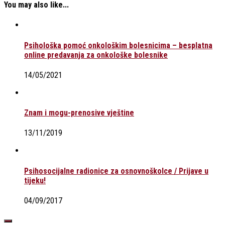
You may also like...
Psihološka pomoć onkološkim bolesnicima – besplatna
online predavanja za onkološke bolesnike
14/05/2021
Znam i mogu-prenosive vještine
13/11/2019
Psihosocijalne radionice za osnovnoškolce / Prijave u
tijeku!
04/09/2017