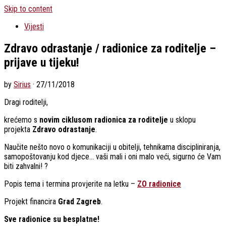
Skip to content
Vijesti
Zdravo odrastanje / radionice za roditelje –
prijave u tijeku!
by
Sirius
·
27/11/2018
Dragi roditelji,
krećemo s
novim ciklusom radionica za roditelje
u sklopu
projekta
Zdravo odrastanje
.
Naučite nešto novo o komunikaciji u obitelji, tehnikama discipliniranja,
samopoštovanju kod djece… vaši mali i oni malo veći, sigurno će Vam
biti zahvalni! ?
Popis tema i termina provjerite na letku –
ZO radionice
Projekt financira
Grad Zagreb
.
Sve radionice su besplatne!