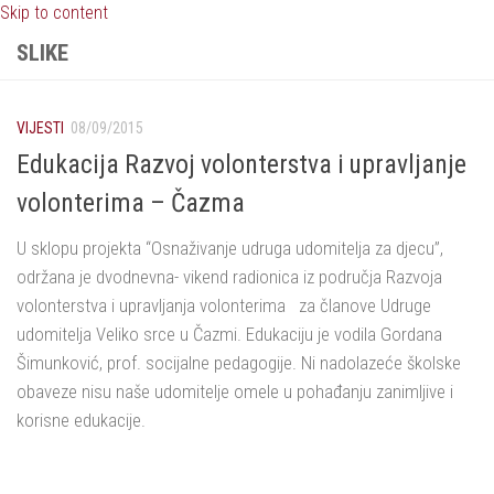
Skip to content
SLIKE
VIJESTI
08/09/2015
Edukacija Razvoj volonterstva i upravljanje
volonterima – Čazma
U sklopu projekta “Osnaživanje udruga udomitelja za djecu”,
održana je dvodnevna- vikend radionica iz područja Razvoja
volonterstva i upravljanja volonterima za članove Udruge
udomitelja Veliko srce u Čazmi. Edukaciju je vodila Gordana
Šimunković, prof. socijalne pedagogije. Ni nadolazeće školske
obaveze nisu naše udomitelje omele u pohađanju zanimljive i
korisne edukacije.