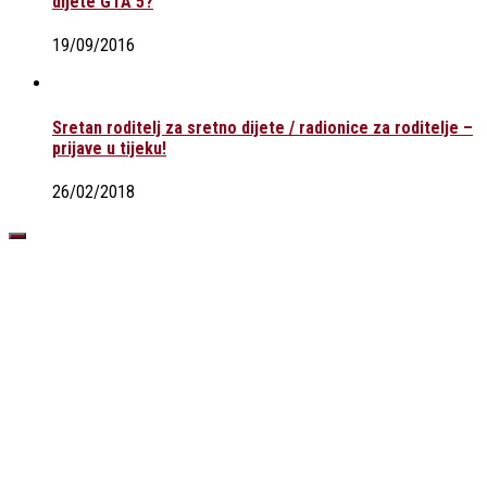
dijete GTA 5?
19/09/2016
Sretan roditelj za sretno dijete / radionice za roditelje –
prijave u tijeku!
26/02/2018