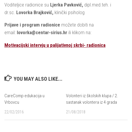
Voditeljice radionice su
Ljerka Pavković,
dipl.med.teh. i
dr.sc.
Lovorka Brajković,
klinički psiholog
Prijave i program radionice
možete dobiti na
email:
lovorka@centar-sirius.hr
ili klikom na:
Motivacijski intervju u palijativnoj skrbi- radionica
YOU MAY ALSO LIKE...
CareComp edukacija u
Volonteri iz školskih klupa / 2.
Vrbovcu
sastanak volontera iz 4 grada
22/02/2016
21/08/2018