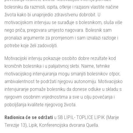
bolesniku da razmisli, ispita, otkrije i razjasni vlastite načine
života kako bi unaprijedio zdravstvenu dobrobit. U
motivacijskom intervjuu se surađuje s bolesnikom, sluša više
nego priča, pregovara umjesto nagovara. Bolesnik sam
pronalazi argumente za promjenom i sam iznalazi razloge i
potrebe koje želi zadovoljiti.
Motivacijski intervju pokazuje osobito dobre rezultate kod
kroničnih bolesnika i u palijativnoj skrbi. Naime, tehnike
motivacijskog intervjuiranja mogu smanjiti bolesnikov otpor,
ambivalentnost te podržati njegovu autonomiju. Motivacijsko
intervjuiranje pomaže bolesniku da donese odluke u skladu s
njegovim osobnim vrijednostima a sve u cilju povećanja i
poboljšanja kvalitete njegovog života.
Radionica će se održati
u SB LIPIL- TOPLICE LIPIK (Marije
Terezije 13), Lipik, Konferencijska dvorana Quella.