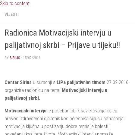
Skip to content
VIJESTI
Radionica Motivacijski intervju u
palijativnoj skrbi – Prijave u tijeku!!
BY
SIRIUS
·
15/02/2016
Centar Sirius
u suradnji s
LiPa palijativnim timom
27.02.2016.
organizira radionicu na temu
Motivacijski intervju u
palijativnoj skrbi.
Motivacijski intervju
je poseban oblik savjetovanja kojeg
provodi zdravstveni djelatnik kod bolesnika čija su ponašanja i
motivacija ključna u postizanju dobre remisije bolesti i
povećanju kvalitete života. Motivacijski intervju pomaže