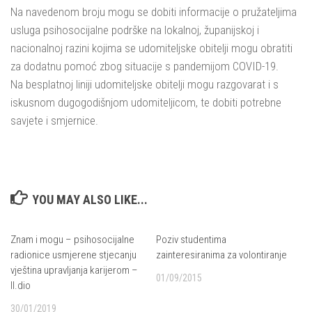
Na navedenom broju mogu se dobiti informacije o pružateljima
usluga psihosocijalne podrške na lokalnoj, županijskoj i
nacionalnoj razini kojima se udomiteljske obitelji mogu obratiti
za dodatnu pomoć zbog situacije s pandemijom COVID-19.
Na besplatnoj liniji udomiteljske obitelji mogu razgovarat i s
iskusnom dugogodišnjom udomiteljicom, te dobiti potrebne
savjete i smjernice.
YOU MAY ALSO LIKE...
Znam i mogu – psihosocijalne
Poziv studentima
radionice usmjerene stjecanju
zainteresiranima za volontiranje
vještina upravljanja karijerom –
01/09/2015
II.dio
30/01/2019