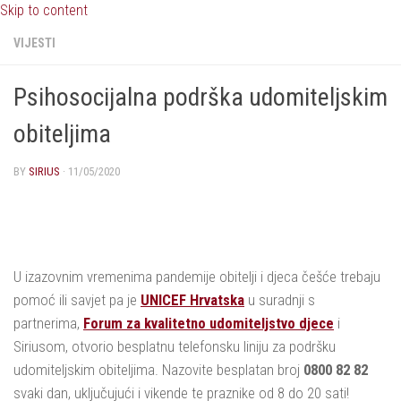
Skip to content
VIJESTI
Psihosocijalna podrška udomiteljskim
obiteljima
BY
SIRIUS
·
11/05/2020
U izazovnim vremenima pandemije obitelji i djeca češće trebaju
pomoć ili savjet pa je
UNICEF Hrvatska
u suradnji s
partnerima,
Forum za kvalitetno udomiteljstvo djece
i
Siriusom, otvorio besplatnu telefonsku liniju za podršku
udomiteljskim obiteljima. Nazovite besplatan broj
0800 82 82
svaki dan, uključujući i vikende te praznike od 8 do 20 sati!