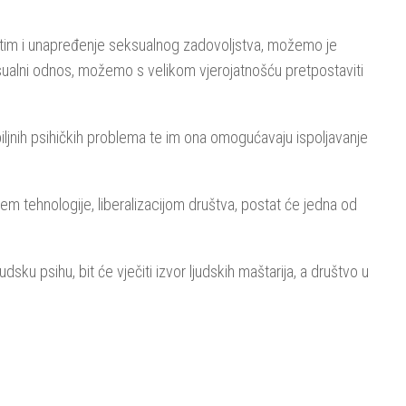
im tim i unapređenje seksualnog zadovoljstva, možemo je
sualni odnos, možemo s velikom vjerojatnošću pretpostaviti
biljnih psihičkih problema te im ona omogućavaju ispoljavanje
jem tehnologije, liberalizacijom društva, postat će jedna od
dsku psihu, bit će vječiti izvor ljudskih maštarija, a društvo u