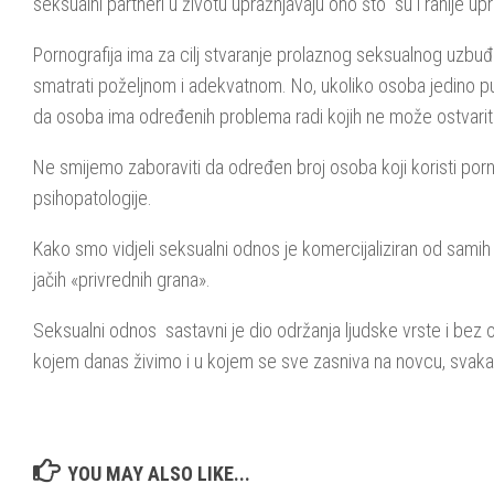
seksualni partneri u životu upražnjavaju ono što su i ranije upr
Pornografija ima za cilj stvaranje prolaznog seksualnog uzbu
smatrati poželjnom i adekvatnom. No, ukoliko osoba jedino p
da osoba ima određenih problema radi kojih ne može ostvari
Ne smijemo zaboraviti da određen broj osoba koji koristi porno
psihopatologije.
Kako smo vidjeli seksualni odnos je komercijaliziran od samih p
jačih «privrednih grana».
Seksualni odnos sastavni je dio održanja ljudske vrste i bez obzi
kojem danas živimo i u kojem se sve zasniva na novcu, svakako ć
YOU MAY ALSO LIKE...