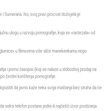
e i Sumerana. No, svoj pravi procvat doživjela je
jučnu ulogu u razvoju pornografije, koja se «rastezala» od
 i «glumice» u filmovima više sliče manekenkama nego
afija i porno časopisi (koji se nalaze u slobodnoj prodaji na
o čestini korištenja pornografije.
 dopustiti da javno kaže neka svoja maštanja bez straha da će
eksi telefon postane jedini ili najčešći izvor postizanja