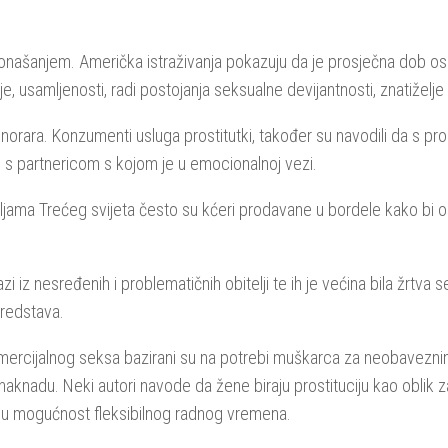
 ponašanjem. Američka istraživanja pokazuju da je prosječna dob os
je, usamljenosti, radi postojanja seksualne devijantnosti, znatiželj
honorara. Konzumenti usluga prostitutki, također su navodili da s 
su s partnericom s kojom je u emocionalnoj vezi.
ljama Trećeg svijeta često su kćeri prodavane u bordele kako bi obit
i iz nesređenih i problematičnih obitelji te ih je većina bila žrtva s
sredstava.
ci komercijalnog seksa bazirani su na potrebi muškarca za neobave
 naknadu. Neki autori navode da žene biraju prostituciju kao oblik 
aju mogućnost fleksibilnog radnog vremena.