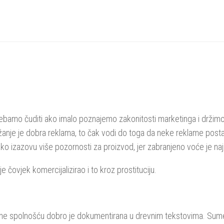
ebamo čuditi ako imalo poznajemo zakonitosti marketinga i držimo
anje je dobra reklama, to čak vodi do toga da neke reklame posta
ako izazovu više pozornosti za proizvod, jer zabranjeno voće je na
 čovjek komercijalizirao i to kroz prostituciju.
rgovine spolnošću dobro je dokumentirana u drevnim tekstovima. Sum