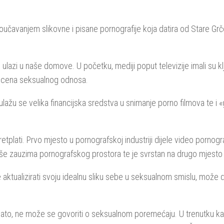
oučavanjem slikovne i pisane pornografije koja datira od Stare Grč
 ulazi u naše domove. U početku, mediji poput televizije imali su kl
h scena seksualnog odnosa.
t, ulažu se velika financijska sredstva u snimanje porno filmova te
retplati. Prvo mjesto u pornografskoj industriji dijele video pornogr
še zauzima pornografskog prostora te je svrstan na drugo mjesto p
 aktualizirati svoju idealnu sliku sebe u seksualnom smislu, može
to, ne može se govoriti o seksualnom poremećaju. U trenutku kada s