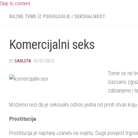
Skip to content
RAZNE TEME IZ PSIHOLOGIJE
/
SEKSUALNOST
Komercijalni seks
BY
SARLOTA
·
01/01/2015
Tome se ne tr
izazvano zgraž
zabranjene i t
Možemo reći da je seksualni odnos jedna od prvih stvari koju je
Prostitucija
Prostitucija je najstariji «zanat» na svijetu. Duga povijest t