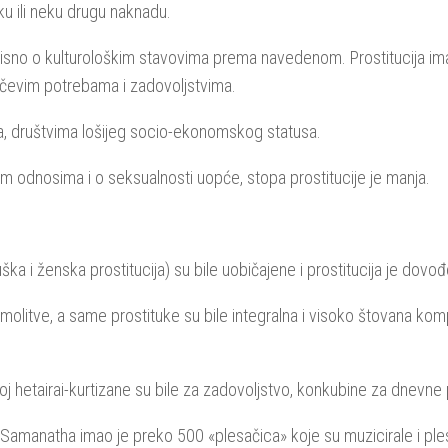
ku ili neku drugu naknadu.
, ovisno o kulturološkim stavovima prema navedenom. Prostitucija ima
rčevim potrebama i zadovoljstvima.
vima, društvima lošijeg socio-ekonomskog statusa.
im odnosima i o seksualnosti uopće, stopa prostitucije je manja.
a i ženska prostitucija) su bile uobičajene i prostitucija je dovođ
olitve, a same prostituke su bile integralna i visoko štovana komp
koj hetairai-kurtizane su bile za zadovoljstvo, konkubine za dnevne 
am Samanatha imao je preko 500 «plesačica» koje su muzicirale i plesa