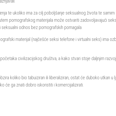
ažnjavali.
đenja te ukoliko ima za cilj poboljšanje seksualnog života te sam
utem pornografskog materijala može ostvariti zadovoljavajući sek
ti seksualni odnos bez pornografskih pomagala.
grafski materijal (najčešće seksi telefone i virtualni seks) ima oz
očetaka civilizacijskog društva, a kako stvari stoje daljnjim razvo
ra koliko bio tabuiziran ili liberaliziran, ostat će duboko utkan u lju
e ga znati dobro iskoristiti i komercijalizirati.