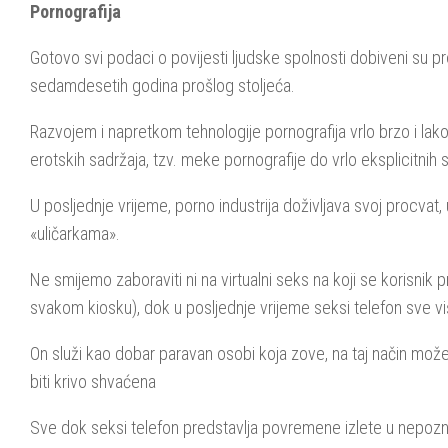
Pornografija
Gotovo svi podaci o povijesti ljudske spolnosti dobiveni su pr
sedamdesetih godina prošlog stoljeća.
Razvojem i napretkom tehnologije pornografija vrlo brzo i lako
erotskih sadržaja, tzv. meke pornografije do vrlo eksplicitni
U posljednje vrijeme, porno industrija doživljava svoj procva
«uličarkama».
Ne smijemo zaboraviti ni na virtualni seks na koji se korisnik p
svakom kiosku), dok u posljednje vrijeme seksi telefon sve vi
On služi kao dobar paravan osobi koja zove, na taj način može
biti krivo shvaćena
Sve dok seksi telefon predstavlja povremene izlete u nepozna