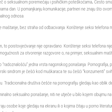
 riječ o seksualnom poremećaju i psihičkim poteškoćama
.
Često sma
nama dan. U pomanjkanju komunikacije, partneri ne znaju što ovom
sualnog odnosa.
maštarije, bez straha od odbacivanja. Korištenje seksi telefona m
m, to poistovjećivanje nije opravdano. Korištenje seksi telefona n
še mogućnosti za otvorenije razgovore o, na primjer, seksualnim mašt
o “radoznalošću” jedna vrsta nagonskog ponašanja. Pornografija, 
erski sindrom je češći kod muškaraca te su češći “konzumenti” svih
u. Tradicionalna društva češće na pornografiju gledaju kao oblik de
minalno seksualno ponašanje, niti ne utječe u bilo kojem obujmu na 
u osobe koje gledaju na ekranu ili o kojima čitaju u porno literatur