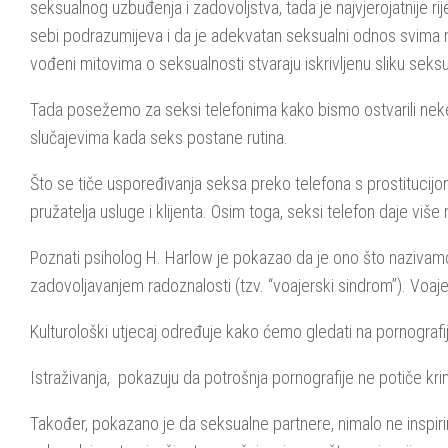
seksualnog uzbuđenja i zadovoljstva, tada je najvjerojatnije
sebi podrazumijeva i da je adekvatan seksualni odnos svima 
vođeni mitovima o seksualnosti stvaraju iskrivljenu sliku sek
Tada posežemo za seksi telefonima kako bismo ostvarili neke 
slučajevima kada seks postane rutina.
Što se tiče uspoređivanja seksa preko telefona s prostitucijo
pružatelja usluge i klijenta. Osim toga, seksi telefon daje vi
Poznati psiholog H. Harlow je pokazao da je ono što nazivam
zadovoljavanjem radoznalosti (tzv. “voajerski sindrom”). Voaj
Kulturološki utjecaj određuje kako ćemo gledati na pornografij
Istraživanja, pokazuju da potrošnja pornografije ne potiče kri
Također, pokazano je da seksualne partnere, nimalo ne inspiriraj