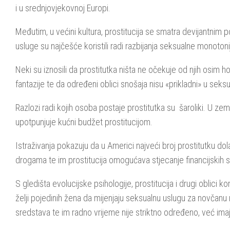
i u srednjovjekovnoj Europi.
Međutim, u većini kultura, prostitucija se smatra devijantnim
usluge su najčešće koristili radi razbijanja seksualne monotoni
Neki su iznosili da prostitutka ništa ne očekuje od njih osim 
fantazije te da određeni oblici snošaja nisu «prikladni» u sek
Razlozi radi kojih osoba postaje prostitutka su šaroliki. U zem
upotpunjuje kućni budžet prostitucijom.
Istraživanja pokazuju da u Americi najveći broj prostitutku dolaz
drogama te im prostitucija omogućava stjecanje financijskih 
S gledišta evolucijske psihologije, prostitucija i drugi obli
želji pojedinih žena da mijenjaju seksualnu uslugu za novčanu
sredstava te im radno vrijeme nije striktno određeno, već im