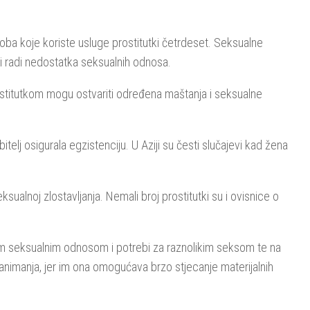
oba koje koriste usluge prostitutki četrdeset. Seksualne
e i radi nedostatka seksualnih odnosa.
prostitutkom mogu ostvariti određena maštanja i seksualne
elj osigurala egzistenciju. U Aziji su česti slučajevi kad žena
eksualnoj zlostavljanja. Nemali broj prostitutki su i ovisnice o
znim seksualnim odnosom i potrebi za raznolikim seksom te na
zanimanja, jer im ona omogućava brzo stjecanje materijalnih