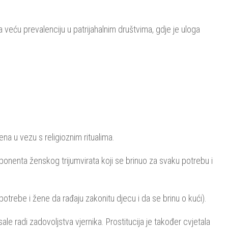
 veću prevalenciju u patrijahalnim društvima, gdje je uloga
ena u vezu s religioznim ritualima.
onenta ženskog trijumvirata koji se brinuo za svaku potrebu i
potrebe i žene da rađaju zakonitu djecu i da se brinu o kući).
le radi zadovoljstva vjernika. Prostitucija je također cvjetala