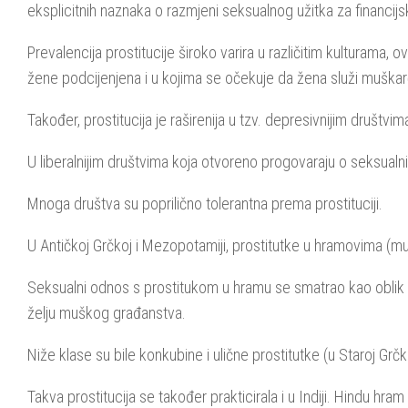
eksplicitnih naznaka o razmjeni seksualnog užitka za financijs
Prevalencija prostitucije široko varira u različitim kulturama
žene podcijenjena i u kojima se očekuje da žena služi muška
Također, prostitucija je raširenija u tzv. depresivnijim društ
U liberalnijim društvima koja otvoreno progovaraju o seksualn
Mnoga društva su poprilično tolerantna prema prostituciji.
U Antičkoj Grčkoj i Mezopotamiji, prostitutke u hramovima (mušk
Seksualni odnos s prostitukom u hramu se smatrao kao oblik m
želju muškog građanstva.
Niže klase su bile konkubine i ulične prostitutke (u Staroj Grč
Takva prostitucija se također prakticirala i u Indiji. Hindu hr