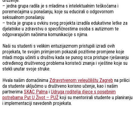
druženje.
– jedna grupa radila je s mladima s intelektualnim teškoćama i
poremećajima u ponašanju, koje su educirali o odgovornom
seksualnom ponašanju
– treća je grupa u ovkiru svog projekta izradila edukativne letke za
djelatnike u zdravstvu o specifičnostima osoba s autizmom te
odgovarajućim načinima komunikacije s njima.
Naši su studenti s velikim entuzijazmom pristupili izradi ovih
projekata, te svojim primjerom pokazali pozitivne promjene koje
mladi mogu učiniti u društvu kada se punog srca pristupe rješavanju
određenog društvenog problema koristeći znanja i vještine koje su
stekli unutar svoje struke.
Hvala našim domaćinima
Zdravstvenom veleučilištu Zagreb
na prilici
da studente uključimo u društveno korisno učenje, kao i našim
partnerima
SKAC Palma
i
Udruga roditelja djece s posebnim
potrebama Put U Život – PUŽ
koji su mentorirali studente u planiranju
i implementaciji navedenih projekata.