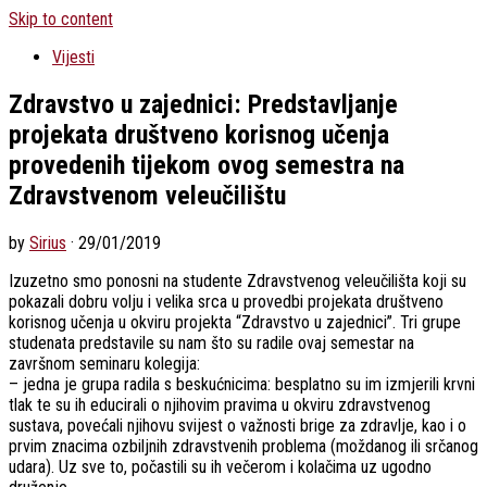
Skip to content
Vijesti
Zdravstvo u zajednici: Predstavljanje
projekata društveno korisnog učenja
provedenih tijekom ovog semestra na
Zdravstvenom veleučilištu
by
Sirius
·
29/01/2019
Izuzetno smo ponosni na studente Zdravstvenog veleučilišta koji su
pokazali dobru volju i velika srca u provedbi projekata društveno
korisnog učenja u okviru projekta “Zdravstvo u zajednici”. Tri grupe
studenata predstavile su nam što su radile ovaj semestar na
završnom seminaru kolegija:
– jedna je grupa radila s beskućnicima: besplatno su im izmjerili krvni
tlak te su ih educirali o njihovim pravima u okviru zdravstvenog
sustava, povećali njihovu svijest o važnosti brige za zdravlje, kao i o
prvim znacima ozbiljnih zdravstvenih problema (moždanog ili srčanog
udara). Uz sve to, počastili su ih večerom i kolačima uz ugodno