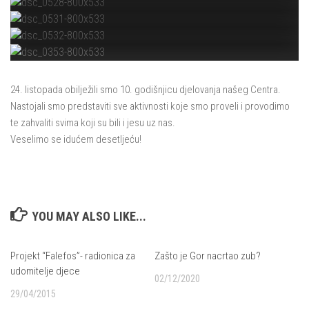
24. listopada obilježili smo 10. godišnjicu djelovanja našeg Centra.
Nastojali smo predstaviti sve aktivnosti koje smo proveli i provodimo
te zahvaliti svima koji su bili i jesu uz nas.
Veselimo se idućem desetljeću!
YOU MAY ALSO LIKE...
Projekt “Falefos”- radionica za
Zašto je Gor nacrtao zub?
udomitelje djece
02/12/2020
29/04/2015